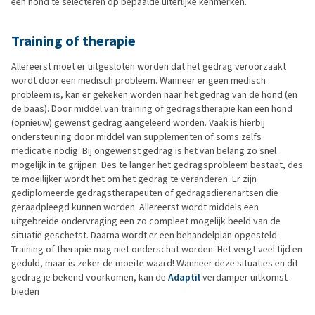
een hond te selecteren op bepaalde uiterlijke kenmerken.
Training of therapie
Allereerst moet er uitgesloten worden dat het gedrag veroorzaakt
wordt door een medisch probleem. Wanneer er geen medisch
probleem is, kan er gekeken worden naar het gedrag van de hond (en
de baas). Door middel van training of gedragstherapie kan een hond
(opnieuw) gewenst gedrag aangeleerd worden. Vaak is hierbij
ondersteuning door middel van supplementen of soms zelfs
medicatie nodig. Bij ongewenst gedrag is het van belang zo snel
mogelijk in te grijpen. Des te langer het gedragsprobleem bestaat, des
te moeilijker wordt het om het gedrag te veranderen. Er zijn
gediplomeerde gedragstherapeuten of gedragsdierenartsen die
geraadpleegd kunnen worden. Allereerst wordt middels een
uitgebreide ondervraging een zo compleet mogelijk beeld van de
situatie geschetst. Daarna wordt er een behandelplan opgesteld.
Training of therapie mag niet onderschat worden. Het vergt veel tijd en
geduld, maar is zeker de moeite waard! Wanneer deze situaties en dit
gedrag je bekend voorkomen, kan de
Adaptil
verdamper uitkomst
bieden