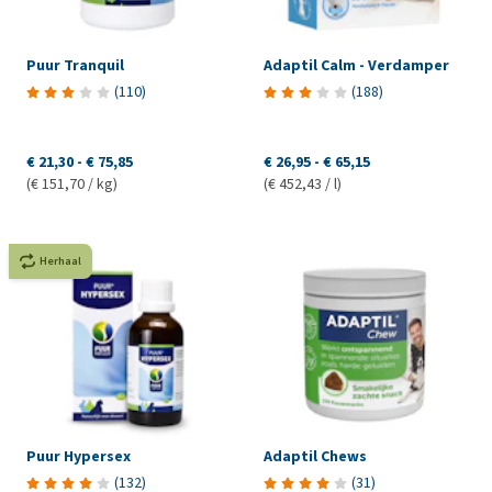
Puur Tranquil
Adaptil Calm - Verdamper
(
110
)
(
188
)
€ 21,30
-
€ 75,85
€ 26,95
-
€ 65,15
(€ 151,70 / kg)
(€ 452,43 / l)
Herhaal
Puur Hypersex
Adaptil Chews
(
132
)
(
31
)