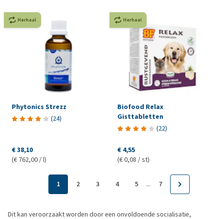
Herhaal
Herhaal
Phytonics Strezz
Biofood Relax
Gisttabletten
(
24
)
(
22
)
€ 38,10
€ 4,55
(€ 762,00 / l)
(€ 0,08 / st)
...
1
2
3
4
5
7
Dit kan veroorzaakt worden door een onvoldoende socialisatie,