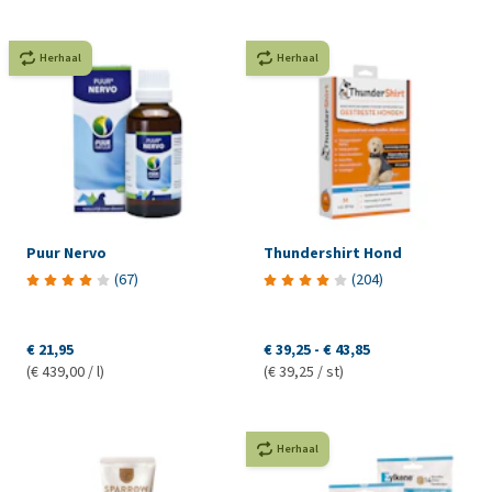
Herhaal
Herhaal
Puur Nervo
Thundershirt Hond
(
67
)
(
204
)
€ 21,95
€ 39,25
-
€ 43,85
(€ 439,00 / l)
(€ 39,25 / st)
Herhaal