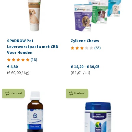
SPARROW Pet
Zylkene Chews
Leverworstpasta met CBD
(
65
)
Voor Honden
(
18
)
€ 4,50
€ 14,20
-
€ 30,05
(€ 60,00 / kg)
(€ 1,01 / st)
Herhaal
Herhaal