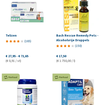
Telizen
Bach Rescue Remedy Pets -
Alcoholvrije Druppels
(
165
)
(
150
)
€ 27,95
-
€ 71,65
€ 17,50
(€ 0,91 / st)
(€ 1.750,00 / l)
Herhaal
Herhaal