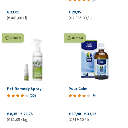
€ 23,05
€ 29,95
(€ 461,00 / l)
(€ 2.995,00 / l)
Herhaal
Herhaal
Pet Remedy Spray
Puur Calm
(
22
)
(
9
)
€ 8,35
-
€ 20,75
€ 17,90
-
€ 31,95
(€ 81,05 / kg)
(€ 319,50 / l)