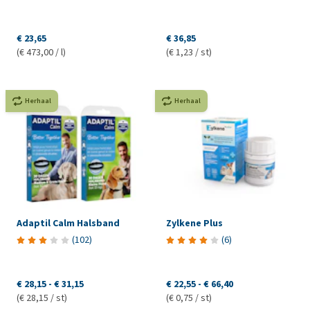
€ 23,65
€ 36,85
(€ 473,00 / l)
(€ 1,23 / st)
Herhaal
Herhaal
Adaptil Calm Halsband
Zylkene Plus
(
102
)
(
6
)
€ 28,15
-
€ 31,15
€ 22,55
-
€ 66,40
(€ 28,15 / st)
(€ 0,75 / st)