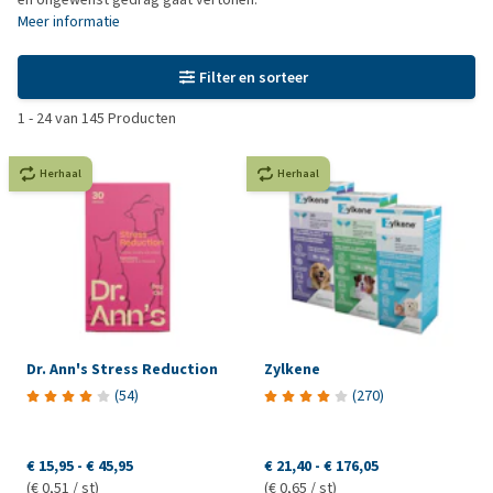
Meer informatie
Filter en sorteer
1
-
24
van
145
Producten
Herhaal
Herhaal
Dr. Ann's Stress Reduction
Zylkene
(
54
)
(
270
)
€ 15,95
-
€ 45,95
€ 21,40
-
€ 176,05
(€ 0,51 / st)
(€ 0,65 / st)