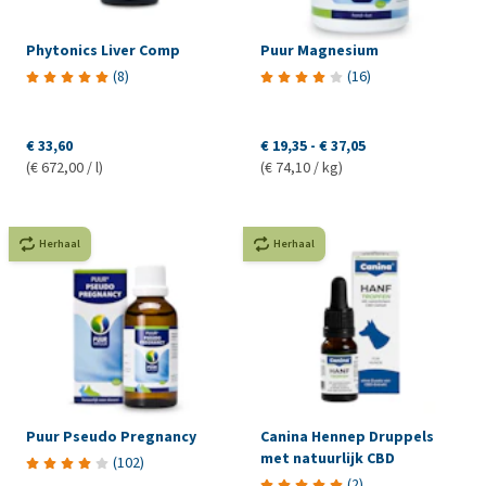
Phytonics Liver Comp
Puur Magnesium
(
8
)
(
16
)
€ 33,60
€ 19,35
-
€ 37,05
(€ 672,00 / l)
(€ 74,10 / kg)
Herhaal
Herhaal
Puur Pseudo Pregnancy
Canina Hennep Druppels
met natuurlijk CBD
(
102
)
(
2
)