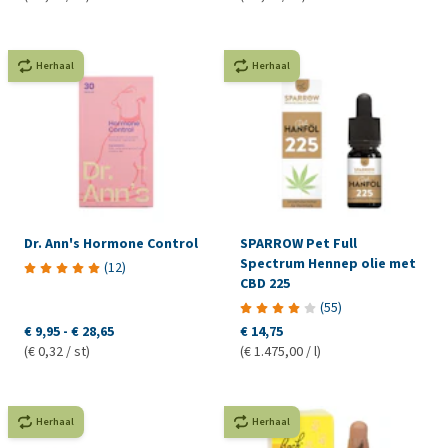
Herhaal
Herhaal
Dr. Ann's Hormone Control
SPARROW Pet Full
Spectrum Hennep olie met
(
12
)
CBD 225
(
55
)
€ 9,95
-
€ 28,65
€ 14,75
(€ 0,32 / st)
(€ 1.475,00 / l)
Herhaal
Herhaal