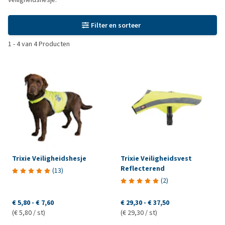
Filter en sorteer
1
-
4
van
4
Producten
Trixie Veiligheidshesje
Trixie Veiligheidsvest
Reflecterend
(
13
)
(
2
)
€ 5,80
-
€ 7,60
€ 29,30
-
€ 37,50
(€ 5,80 / st)
(€ 29,30 / st)