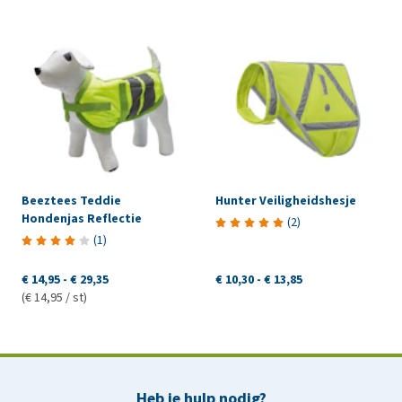
Beeztees Teddie
Hunter Veiligheidshesje
Hondenjas Reflectie
(
2
)
(
1
)
€ 14,95
-
€ 29,35
€ 10,30
-
€ 13,85
(€ 14,95 / st)
Heb je hulp nodig?