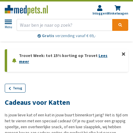
Inloggen
Winkelwagen
Menu
Gratis
verzending vanaf € 69,-
Trovet Week: tot 15% korting op Trovet
Lees
meer
Terug
Cadeaus voor Katten
Is jouw lieve kat of een kat in jouw buurt binnenkort jarig? Het is tijd om
het te vieren met een speciaal cadeau! Of je nu gaat voor een grappig
speeltje, een overheerlijke snack, of een luxe slaapplek, wij hebben
genoeg keuze aan cadeau-opties die perfect bij elke kat passen.