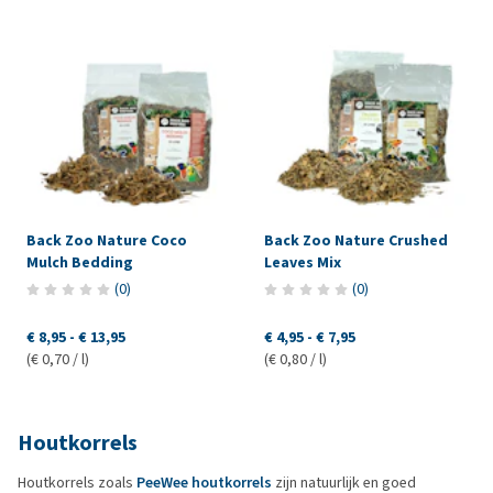
Back Zoo Nature Coco
Back Zoo Nature Crushed
Mulch Bedding
Leaves Mix
(
0
)
(
0
)
€ 8,95
-
€ 13,95
€ 4,95
-
€ 7,95
(€ 0,70 / l)
(€ 0,80 / l)
Houtkorrels
Houtkorrels zoals
PeeWee houtkorrels
zijn natuurlijk en goed