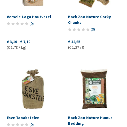
Versele-Laga Houtvezel
Back Zoo Nature Corky
Chunks
(
0
)
(
0
)
€ 3,10
-
€ 7,10
€ 12,65
(€ 1,78 / kg)
(€ 1,27 / l)
Esve Tabakstelen
Back Zoo Nature Humus
Bedding
(
0
)