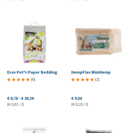
Esve Pet's Paper Bedding
HempFlax MiniHemp
(
6
)
(
2
)
€ 8,70
-
€ 20,30
€ 9,50
(€ 0,81 / l)
(€ 0,20 / l)