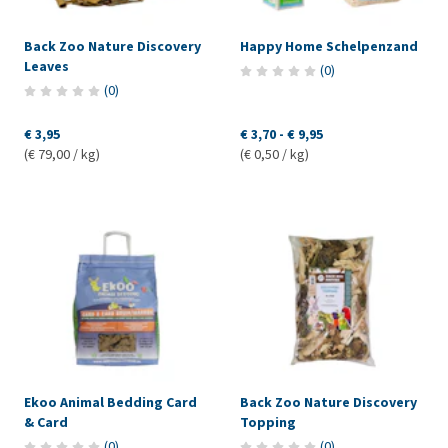
Back Zoo Nature Discovery
Happy Home Schelpenzand
Leaves
(
0
)
(
0
)
€ 3,95
€ 3,70
-
€ 9,95
(€ 79,00 / kg)
(€ 0,50 / kg)
Ekoo Animal Bedding Card
Back Zoo Nature Discovery
& Card
Topping
(
0
)
(
0
)