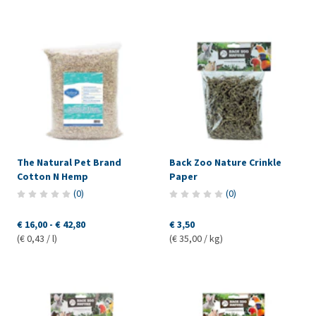
The Natural Pet Brand
Back Zoo Nature Crinkle
Cotton N Hemp
Paper
(
0
)
(
0
)
€ 16,00
-
€ 42,80
€ 3,50
(€ 0,43 / l)
(€ 35,00 / kg)