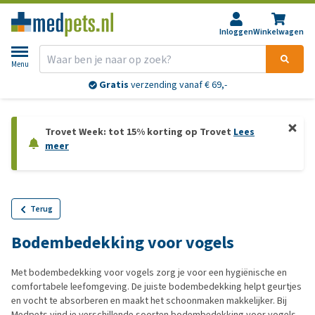
Inloggen
Winkelwagen
Menu
Gratis
verzending vanaf € 69,-
Trovet Week: tot 15% korting op Trovet
Lees
meer
Terug
Bodembedekking voor vogels
Met bodembedekking voor vogels zorg je voor een hygiënische en
comfortabele leefomgeving. De juiste bodembedekking helpt geurtjes
en vocht te absorberen en maakt het schoonmaken makkelijker. Bij
Medpets vind je verschillende soorten bodembedekking voor vogels.