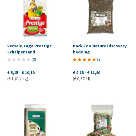
Versele-Laga Prestige
Back Zoo Nature Discovery
Schelpenzand
bedding
(
0
)
(
3
)
€ 5,15
-
€ 10,10
€ 8,15
-
€ 11,40
(€ 1,01 / kg)
(€ 0,57 / l)