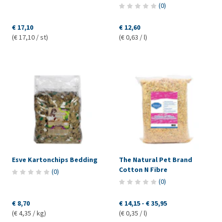
(
0
)
€ 17,10
€ 12,60
(€ 17,10 / st)
(€ 0,63 / l)
Esve Kartonchips Bedding
The Natural Pet Brand
Cotton N Fibre
(
0
)
(
0
)
€ 8,70
€ 14,15
-
€ 35,95
(€ 4,35 / kg)
(€ 0,35 / l)