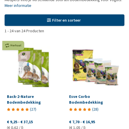
Meer informatie
Filter en sorteer
1
-
24
van
24
Producten
Herhaal
Back-2-Nature
Esve Corbo
Bodembedekking
Bodembedekking
(
27
)
(
28
)
€ 9,25
-
€ 37,15
€ 7,70
-
€ 16,95
(€ 0,62 / l)
(€ 1,05 / l)