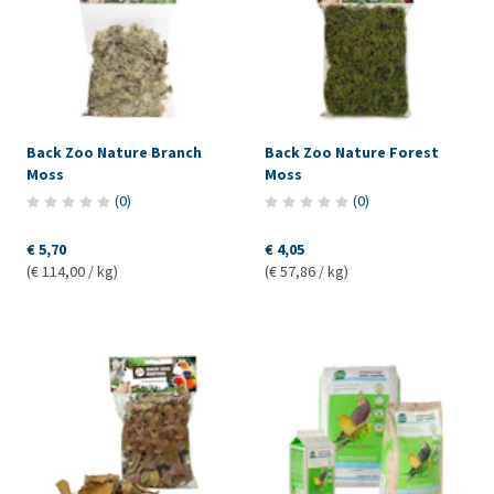
Back Zoo Nature Branch
Back Zoo Nature Forest
Moss
Moss
(
0
)
(
0
)
€ 5,70
€ 4,05
(€ 114,00 / kg)
(€ 57,86 / kg)