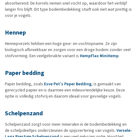
absorberend. De korrels nemen snel vocht op, waardoor het verblijf
langer fris blijft. Dit type bodembedekking stuift ook niet wat prettig is
voor je vogels.
Hennep
Hennepvezels hebben een hoge geur- en vochtopname. Ze zijn
biologisch afbreekbaar en zorgen voor een droge bodem zonder veel
stofvorming. Een veelgebruikte variant is
HempFlax MiniHemp
.
Paper bedding
Paper bedding, zoals
Esve Pet’s Paper Bedding
, is gemaakt van
gerecycled papier en is daarmee een milieuvriendelijke keuze. Deze
optie is volledig stofvrij en daarom ideaal voor gevoelige vogels.
Schelpenzand
Schelpenzand zorgt voor meer mineralen in de bodembedekking en
de schelpdeeltjes ondersteunen de spijsvertering van vogels.
Versele-
Laga Prestige Schelpenzand
is een veel gekozen optie. Houd het