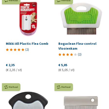
Herhaal
Herhaal
Mikki All Plastic Flea Comb
Bogaclean Flea-control
Vlooienkam
(
2
)
(
2
)
€ 2,35
€ 5,05
(€ 2,35 / st)
(€ 5,05 / st)
Herhaal
Herhaal