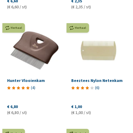
€ 6,60
€ 2,35
(€ 6,60 / st)
(€ 2,35 / st)
Herhaal
Herhaal
Hunter Vlooienkam
Beeztees Nylon Netenkam
(
4
)
(
6
)
€ 6,80
€ 1,00
(€ 6,80 / st)
(€ 1,00 / st)