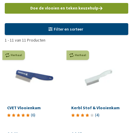
Doe de vlooien en teken keuzehulp
Filter en sorteer
1
-
11
van
11
Producten
Herhaal
Herhaal
CVET Vlooienkam
Kerbl Stof & Vlooienkam
(
6
)
(
4
)