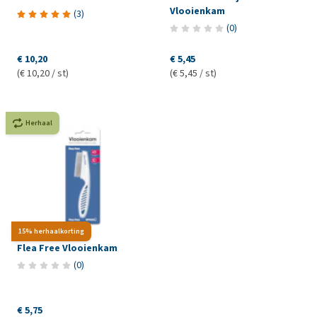
Vlooienkam
(
3
)
(
0
)
€ 10,20
€ 5,45
(€ 10,20 / st)
(€ 5,45 / st)
Herhaal
15% herhaalkorting
Flea Free Vlooienkam
(
0
)
€ 5,75