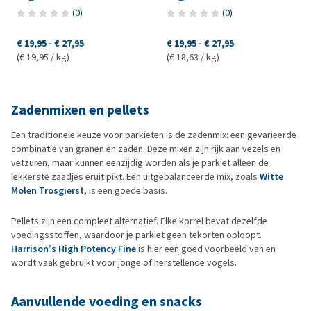
(
0
)
(
0
)
€ 19,95
-
€ 27,95
€ 19,95
-
€ 27,95
(€ 19,95 / kg)
(€ 18,63 / kg)
Zadenmixen en pellets
Een traditionele keuze voor parkieten is de zadenmix: een gevarieerde
combinatie van granen en zaden. Deze mixen zijn rijk aan vezels en
vetzuren, maar kunnen eenzijdig worden als je parkiet alleen de
lekkerste zaadjes eruit pikt. Een uitgebalanceerde mix, zoals
Witte
Molen Trosgierst
, is een goede basis.
Pellets zijn een compleet alternatief. Elke korrel bevat dezelfde
voedingsstoffen, waardoor je parkiet geen tekorten oploopt.
Harrison’s High Potency Fine
is hier een goed voorbeeld van en
wordt vaak gebruikt voor jonge of herstellende vogels.
Aanvullende voeding en snacks