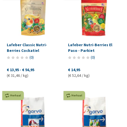
Lafeber Classic Nutri-
Lafeber Nutri-Berries El
Berries Cockatiel
Paso - Parkiet
(
0
)
(
0
)
€ 13,95
-
€ 56,95
€ 14,95
(€ 31,46 / kg)
(€ 52,64 / kg)
Herhaal
Herhaal