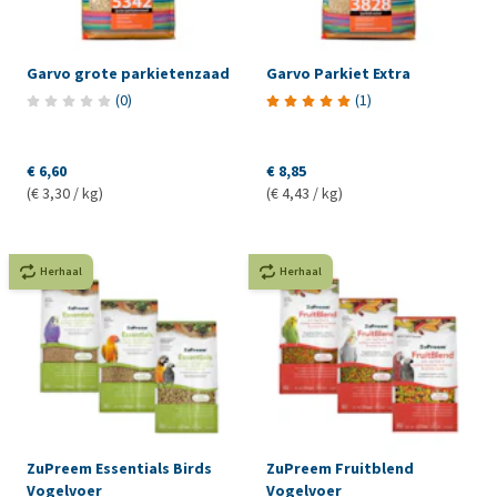
Garvo grote parkietenzaad
Garvo Parkiet Extra
(
0
)
(
1
)
€ 6,60
€ 8,85
(€ 3,30 / kg)
(€ 4,43 / kg)
Herhaal
Herhaal
ZuPreem Essentials Birds
ZuPreem Fruitblend
Vogelvoer
Vogelvoer