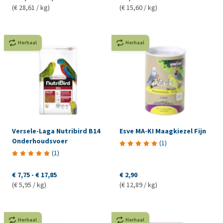
(€ 28,61 / kg)
(€ 15,60 / kg)
Herhaal
Herhaal
Versele-Laga Nutribird B14
Esve MA-KI Maagkiezel Fijn
Onderhoudsvoer
(
1
)
(
1
)
€ 7,75
-
€ 17,85
€ 2,90
(€ 5,95 / kg)
(€ 12,89 / kg)
Herhaal
Herhaal