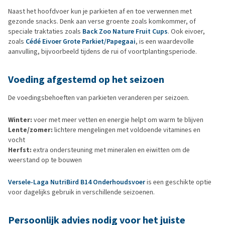
Naast het hoofdvoer kun je parkieten af en toe verwennen met
gezonde snacks. Denk aan verse groente zoals komkommer, of
speciale traktaties zoals
Back Zoo Nature Fruit Cups
. Ook eivoer,
zoals
Cédé Eivoer Grote Parkiet/Papegaai
, is een waardevolle
aanvulling, bijvoorbeeld tijdens de rui of voortplantingsperiode.
Voeding afgestemd op het seizoen
De voedingsbehoeften van parkieten veranderen per seizoen.
Winter:
voer met meer vetten en energie helpt om warm te blijven
Lente/zomer:
lichtere mengelingen met voldoende vitamines en
vocht
Herfst:
extra ondersteuning met mineralen en eiwitten om de
weerstand op te bouwen
Versele-Laga NutriBird B14 Onderhoudsvoer
is een geschikte optie
voor dagelijks gebruik in verschillende seizoenen.
Persoonlijk advies nodig voor het juiste