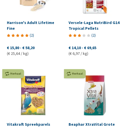
Harrison's Adult Lifetime
Versele-Laga NutriBird G14
Fine
Tropical Pellets
(
2
)
(
2
)
€ 15,80
-
€ 58,20
€ 14,10
-
€ 69,65
(€ 25,64 / kg)
(€ 6,97 / kg)
Herhaal
Herhaal
Vitakraft Spreekparels
Beaphar XtraVital Grote