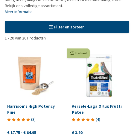
Bekijk ons volledige assortiment.
Meer informatie
Filter en sorteer
1
-
20
van
20
Producten
Herhaal
Harrison's High Potency
Versele-Laga Orlux Frutti
Fine
Patee
(
3
)
(
4
)
€ 17,75
-
€ 64,95
€ 3,90