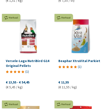
(€ 1,51 / kg)
(€ 7,55 / st)
Herhaal
Herhaal
Versele-Laga NutriBird G14
Beaphar XtraVital Parkiet
Original Pellets
(
1
)
(
1
)
€ 13,55
-
€ 54,45
€ 11,55
(€ 5,45 / kg)
(€ 11,55 / kg)
Herhaal
Herhaal