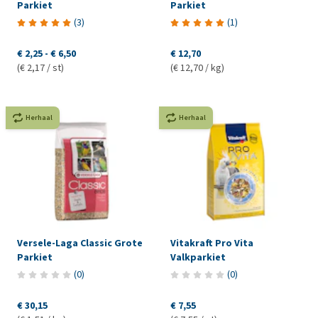
Parkiet
Parkiet
(
3
)
(
1
)
€ 2,25
-
€ 6,50
€ 12,70
(€ 2,17 / st)
(€ 12,70 / kg)
Herhaal
Herhaal
Versele-Laga Classic Grote
Vitakraft Pro Vita
Parkiet
Valkparkiet
(
0
)
(
0
)
€ 30,15
€ 7,55