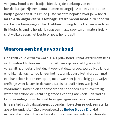
van jouw hond is een badjas ideaal. Bij de aankoop van een
hondenbadjas zijn een aantal punten belangrijk. Zorg ervoor dat de
badjas goed aansluit. Om de juiste maat te bepalen voor jouw hond
meet je de lengte van hals tot begin staart. Verder moet jouw hond wel
voldoende bewegingsvrijheid hebben om nog fijn te kunnen wandelen.
Bij Medpets vind je hondenbadjassen in alle soorten en maten. Bekijk
snel welke badjas het beste bij jouw hond past!
Waarom een badjas voor hond
Of het nu koud of warm weer is. Als jouw hond uit het water komt is de
vacht natuurlijk door en door nat. Afhankelijk van het type vacht
verschilt het hoelang het duurt voordat deze droog wordt. Hoe langer
en dikker de vacht, hoe langer het natuurlijk duurt. Het afdrogen met
een handdoek is ook een optie, maar wanneer je krachtig gaat wrijven
creëer je weer klitten in de vacht. Dat is natuurlijk iets wat je wil
voorkomen. Bovendien absorbeert een handdoek alleen overtollig
water, waardoor de vacht nog steeds vochtig aanvoelt. Een badjas
kan daarentegen om de hond heen geslagen worden en voor een
langere tijd vocht absorberen. Bovendien bevatten ze ook een sterke
absorberende stof. Zie bijvoorbeeld de
Eqdog Doggy Dry
. Het
materiaal van deze badjas bevat speciale microvezels waardoor de