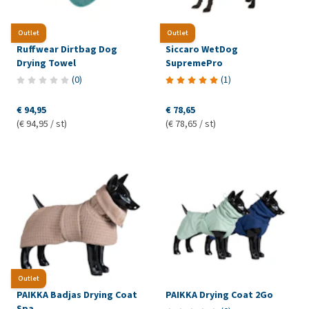
Outlet
Outlet
Ruffwear Dirtbag Dog
Siccaro WetDog
Drying Towel
SupremePro
(
0
)
(
1
)
€ 94,95
€ 78,65
(€ 94,95 / st)
(€ 78,65 / st)
Outlet
PAIKKA Badjas Drying Coat
PAIKKA Drying Coat 2Go
Spa