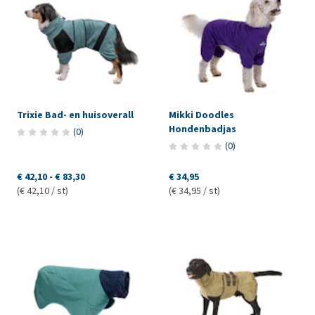
Trixie Bad- en huisoverall
Mikki Doodles
Hondenbadjas
(
0
)
(
0
)
€ 42,10
-
€ 83,30
€ 34,95
(€ 42,10 / st)
(€ 34,95 / st)