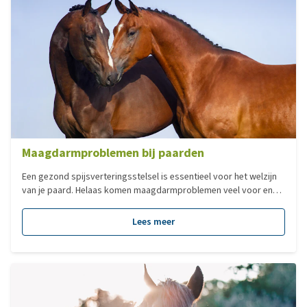
weidemanagement essentieel zijn.
Maagdarmproblemen bij paarden
Een gezond spijsverteringsstelsel is essentieel voor het welzijn
van je paard. Helaas komen maagdarmproblemen veel voor en
kunnen ze variëren van mild tot levensbedreigend. Omdat
paarden een gevoelig spijsverteringssysteem hebben, is het
Lees meer
belangrijk om klachten vroeg te herkennen en gericht te
behandelen of ondersteunen. In deze blog bespreken we drie
veelvoorkomende aandoeningen: maagzweren, koliek en
mestwater.