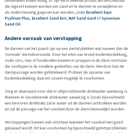
behandelen indien nodig. Er zijn verschillende producten beschikbaar
die ingezet kunnen worden om zand uit te darmen te verwijderen en
als ondersteuning gegeven kan worden, zoals
Excellent Equi
Psyllium Plus
,
Excellent Sand Exit
,
NAF Sand Gard
of
Synovium
Sand Oil
.
Andere oorzaak van verstopping
De darmen van het paard zijn op een aantal plekken wat nauwer dan de
‘normale’ darmdoorsnede. Door het eten van teveel bodembedekking,
zoals stro, vlas of houtkrullen kunnen er proppen in de darm ontstaan
die vastlopen in de smallere gedeeltes van de darm. Hierdoor kan de
darmpassage worden geblokkeerd. Probeer de opname van
bodembedekking daarom zoveel mogelijk te voorkomen.
Zorg er daarnaast voor dat er altijd voldoende drinkwater aanwezig is.
Wanneer er onvoldoende drinkwater aanwezig is (zoals bijvoorbeeld
een bevroren drinkbak) zal er water uit de darmen onttrokken worden
en zal de passage van het voedsel door de darm bemoeilijkt worden.
Verstoppingen kunnen ook ontstaan wanneer het voedsel niet goed
gekauwd wordt. Dit kan voorkomen bij bijvoorbeeld gebitsproblemen.