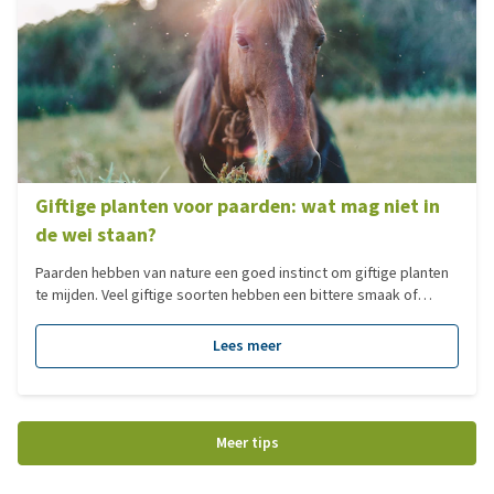
Giftige planten voor paarden: wat mag niet in
de wei staan?
Paarden hebben van nature een goed instinct om giftige planten
te mijden. Veel giftige soorten hebben een bittere smaak of
onaangename geur, waardoor paarden er vaak met een boog
omheen lopen. Toch is dat instinct niet altijd feilloos. Vooral bij
Lees meer
een kale weide, verveling, nieuwsgierigheid of bij giftige planten
in hooi of kuilvoer kunnen paarden tóch schadelijke plantendelen
binnenkrijgen. In dit artikel lees je welke planten giftig zijn, hoe je
vergiftiging voorkomt en wat je moet doen bij twijfel of in een
Meer tips
noodgeval.