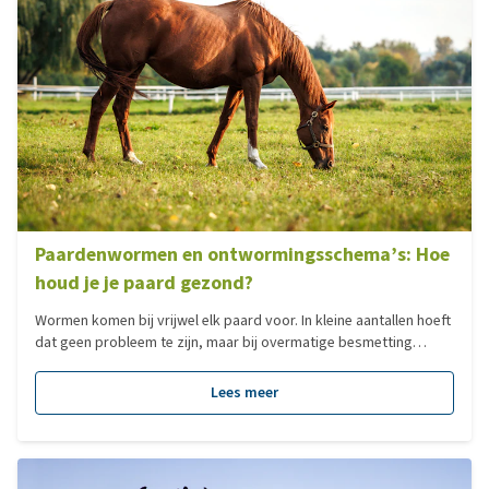
Paardenwormen en ontwormingsschema’s: Hoe
houd je je paard gezond?
Wormen komen bij vrijwel elk paard voor. In kleine aantallen hoeft
dat geen probleem te zijn, maar bij overmatige besmetting
kunnen ze leiden tot ernstige gezondheidsklachten, van
gewichtsverlies tot koliek. Gelukkig kun je met de juiste aanpak
Lees meer
en regelmatige controle de wormdruk laag houden en je paard
gezond houden. In deze blog leggen we uit welke wormsoorten
het meest voorkomen, hoe je een verantwoord
ontwormingsschema opstelt en waarom mestonderzoek en