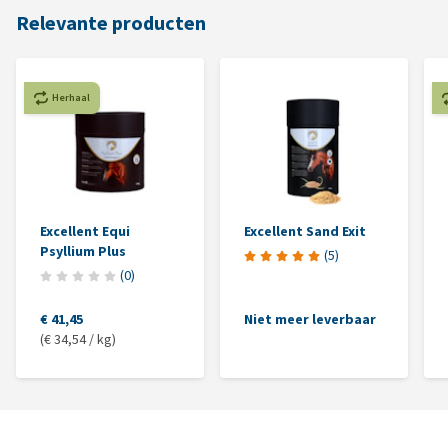
Relevante producten
Herhaal
Excellent Equi
Excellent Sand Exit
Psyllium Plus
(
5
)
(
0
)
€ 41,45
Niet meer leverbaar
(€ 34,54 / kg)