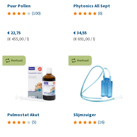
Puur Pollen
Phytonics All Sept
(
100
)
(
6
)
€ 22,75
€ 34,55
(€ 455,00 / l)
(€ 691,00 / l)
Herhaal
Herhaal
Pulmostat Akut
Slijmzuiger
(
5
)
(
16
)