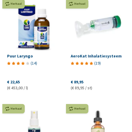
Herhaal
Herhaal
Puur Laryngo
AeroKat Inhalatiesysteem
(
14
)
(
19
)
€ 22,65
€ 89,95
(€ 453,00 / l)
(€ 89,95 / st)
Herhaal
Herhaal