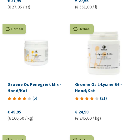
€ 27,95
€ 27,55
(€ 27,95 / st)
(€ 551,00 / l)
Herhaal
Herhaal
Groene Os Fenegriek Mix -
Groene Os L-Lysine B6 -
Hond/Kat
Hond/Kat
(
5
)
(
21
)
€ 49,95
€ 24,50
(€ 166,50 / kg)
(€ 245,00 / kg)