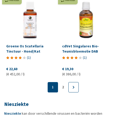
Herhaal
Herhaal
Groene Os Scutellaria
cdVet Singulares Bio-
Tinctuur - Hond/Kat
Teunisbloemolie DAB
(
1
)
(
1
)
€ 22,60
€ 19,30
(€ 452,00 / l)
(€ 386,00 / l)
1
2
Niesziekte
Niesziekte
kan door verschillende virussen en bacteriën worden