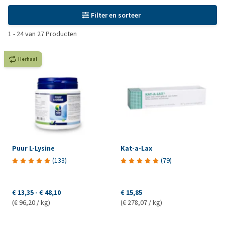
Filter en sorteer
1
-
24
van
27
Producten
Herhaal
Puur L-Lysine
Kat-a-Lax
(
133
)
(
79
)
€ 13,35
-
€ 48,10
€ 15,85
(€ 96,20 / kg)
(€ 278,07 / kg)