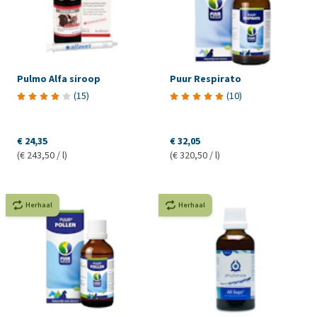
Pulmo Alfa siroop
Puur Respirato
(
15
)
(
10
)
€ 24,35
€ 32,05
(€ 243,50 / l)
(€ 320,50 / l)
Herhaal
Herhaal