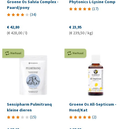
Groene Os Salvia Complex -
Phytonics L-Lysine Comp
Paard/pony
(
17
)
(
34
)
€ 42,80
€ 23,95
(€ 428,00 / l)
(€ 239,50 / kg)
Herhaal
Herhaal
Sensipharm Pulmitranq
Groene Os All-Septicum -
kleine dieren
Hond/Kat
(
15
)
(
2
)