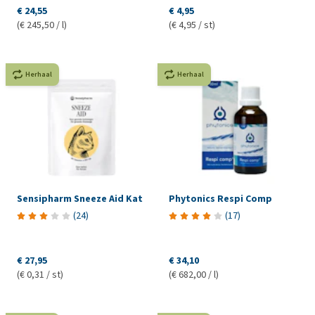
€ 24,55
€ 4,95
(€ 245,50 / l)
(€ 4,95 / st)
Herhaal
Herhaal
Sensipharm Sneeze Aid Kat
Phytonics Respi Comp
(
24
)
(
17
)
€ 27,95
€ 34,10
(€ 0,31 / st)
(€ 682,00 / l)