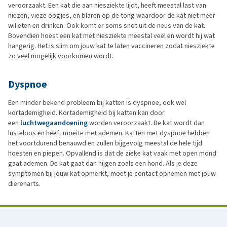
veroorzaakt. Een kat die aan niesziekte lijdt, heeft meestal last van
niezen, vieze oogjes, en blaren op de tong waardoor de kat niet meer
wil eten en drinken. Ook komt er soms snot uit de neus van de kat.
Bovendien hoest een kat met niesziekte meestal veel en wordt hij wat
hangerig. Het is slim om jouw kat te laten vaccineren zodat niesziekte
zo veel mogelijk voorkomen wordt.
Dyspnoe
Een minder bekend probleem bij katten is dyspnoe, ook wel
kortademigheid. Kortademigheid bij katten kan door
een
luchtwegaandoening
worden veroorzaakt. De kat wordt dan
lusteloos en heeft moeite met ademen. Katten met dyspnoe hebben
het voortdurend benauwd en zullen bijgevolg meestal de hele tijd
hoesten en piepen. Opvallend is dat de zieke kat vaak met open mond
gaat ademen. De kat gaat dan hijgen zoals een hond. Als je deze
symptomen bij jouw kat opmerkt, moet je contact opnemen met jouw
dierenarts.