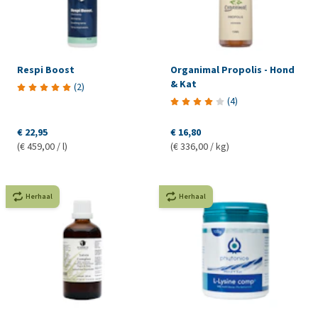
Respi Boost
Organimal Propolis - Hond
& Kat
(
2
)
(
4
)
€ 22,95
€ 16,80
(€ 459,00 / l)
(€ 336,00 / kg)
Herhaal
Herhaal