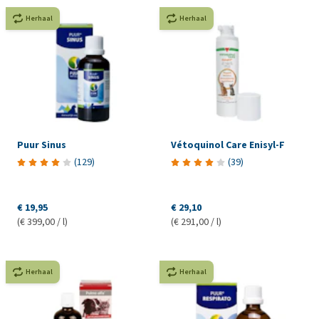
Herhaal
Herhaal
Puur Sinus
Vétoquinol Care Enisyl-F
(
129
)
(
39
)
€ 19,95
€ 29,10
(€ 399,00 / l)
(€ 291,00 / l)
Herhaal
Herhaal