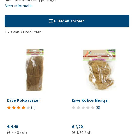
Meer informatie
Filter en sorteer
1
-
3
van
3
Producten
Esve Kokosvezel
Esve Kokos Nestje
(
1
)
(
0
)
€ 4,40
€ 4,70
(€ 4,40 / st)
(€ 4,70 / st)