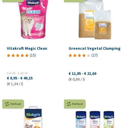
Vitakraft Magic Clean
Greencat Vegetal Clumping
(
15
)
(
27
)
€ 8,95
-
€ 48,35
€ 11,05
-
€ 21,60
€ 8,95
-
€ 40,15
(€ 0,86 / l)
(€ 1,34 / l)
Herhaal
Herhaal