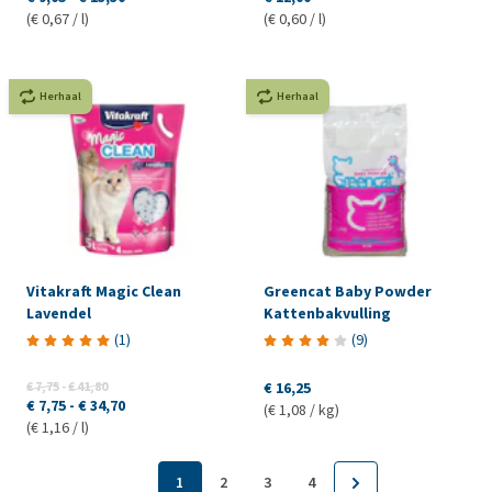
(€ 0,67 / l)
(€ 0,60 / l)
Herhaal
Herhaal
Vitakraft Magic Clean
Greencat Baby Powder
Lavendel
Kattenbakvulling
(
1
)
(
9
)
€ 7,75
-
€ 41,80
€ 16,25
€ 7,75
-
€ 34,70
(€ 1,08 / kg)
(€ 1,16 / l)
1
2
3
4