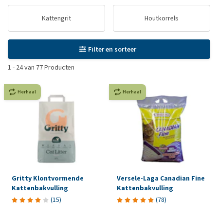
Kattengrit
Houtkorrels
Filter en sorteer
1
-
24
van
77
Producten
Herhaal
Herhaal
Gritty Klontvormende
Versele-Laga Canadian Fine
Kattenbakvulling
Kattenbakvulling
(
15
)
(
78
)