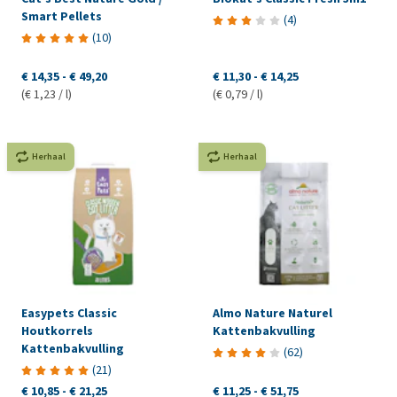
Smart Pellets
(
4
)
(
10
)
€ 14,35
-
€ 49,20
€ 11,30
-
€ 14,25
(€ 1,23 / l)
(€ 0,79 / l)
Herhaal
Herhaal
Easypets Classic
Almo Nature Naturel
Houtkorrels
Kattenbakvulling
Kattenbakvulling
(
62
)
(
21
)
€ 10,85
-
€ 21,25
€ 11,25
-
€ 51,75