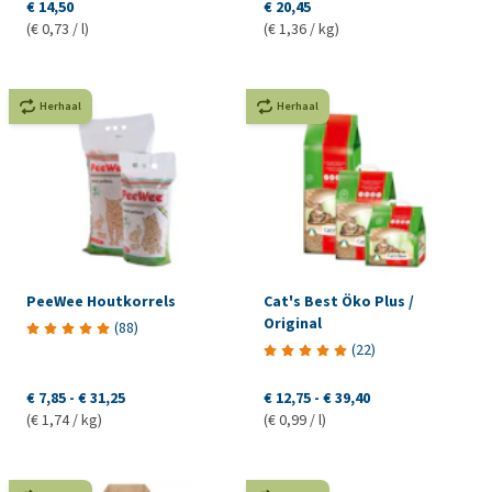
€ 14,50
€ 20,45
(€ 0,73 / l)
(€ 1,36 / kg)
Herhaal
Herhaal
PeeWee Houtkorrels
Cat's Best Öko Plus /
Original
(
88
)
(
22
)
€ 7,85
-
€ 31,25
€ 12,75
-
€ 39,40
(€ 1,74 / kg)
(€ 0,99 / l)