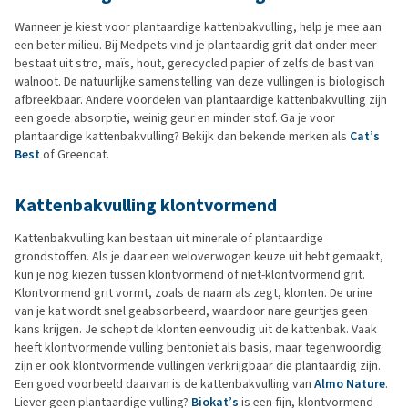
Wanneer je kiest voor plantaardige kattenbakvulling, help je mee aan
een beter milieu. Bij Medpets vind je plantaardig grit dat onder meer
bestaat uit stro, maïs, hout, gerecycled papier of zelfs de bast van
walnoot. De natuurlijke samenstelling van deze vullingen is biologisch
afbreekbaar. Andere voordelen van plantaardige kattenbakvulling zijn
een goede absorptie, weinig geur en minder stof. Ga je voor
plantaardige kattenbakvulling? Bekijk dan bekende merken als
Cat’s
Best
of Greencat.
Kattenbakvulling klontvormend
Kattenbakvulling kan bestaan uit minerale of plantaardige
grondstoffen. Als je daar een weloverwogen keuze uit hebt gemaakt,
kun je nog kiezen tussen klontvormend of niet-klontvormend grit.
Klontvormend grit vormt, zoals de naam als zegt, klonten. De urine
van je kat wordt snel geabsorbeerd, waardoor nare geurtjes geen
kans krijgen. Je schept de klonten eenvoudig uit de kattenbak. Vaak
heeft klontvormende vulling bentoniet als basis, maar tegenwoordig
zijn er ook klontvormende vullingen verkrijgbaar die plantaardig zijn.
Een goed voorbeeld daarvan is de kattenbakvulling van
Almo Nature
.
Liever geen plantaardige vulling?
Biokat’s
is een fijn, klontvormend