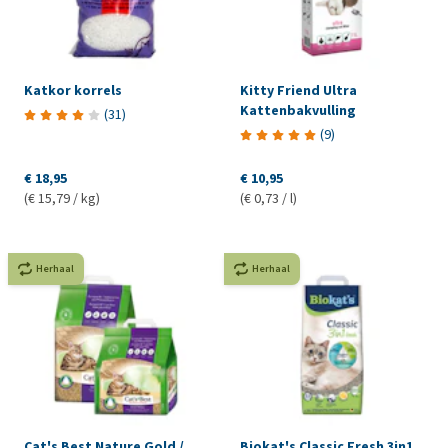
Katkor korrels
Kitty Friend Ultra
Kattenbakvulling
(
31
)
(
9
)
€ 18,95
€ 10,95
(€ 15,79 / kg)
(€ 0,73 / l)
Herhaal
Herhaal
Cat's Best Nature Gold /
Biokat's Classic Fresh 3in1