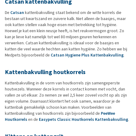
Catsan kattenbakvulling
De
Catsan
kattenbakvulling staat bekend om de witte korrels die
bestaan uit kwartszand en zuivere kalk. Niet alleen de baasjes, maar
ook katten stellen vaak hoge eisen met betrekking tot hygiëne.
Hoewel je kat een klein neusje heeft, is het reukvermogen groot. Zo
kan je lieve kat namelijk tot wel 80 miljoen geuren herkennen en
verwerken. Catsan kattenbakvulling is ideaal voor de baasjes en
katten die veel waarde hechten aan katten hygiëne. Zo hebben we bij
Medpets bijvoorbeeld de
Catsan Hygiene Plus Kattenbakvulling
.
Kattenbakvulling houtkorrels
Kattenbakvulling in de vorm van houtkorrels zijn samengeperste
houtvezels. Wanneer deze korrels in contact komen met vocht, dan
vallen ze uit elkaar. Zo nemen ze wel 2,5 keer zoveel vocht op als zijn
eigen volume. Daarnaast klontert het ook samen, waardoor je de
kattenbak gemakkelijk schoon kan maken. Voorbeelden van
kattenbakvulling van houtkorrels zijn bijvoorbeeld de
PeeWee
Houtkorrels
en de
Easypets Classic Houtkorrels Kattenbakvulling
.