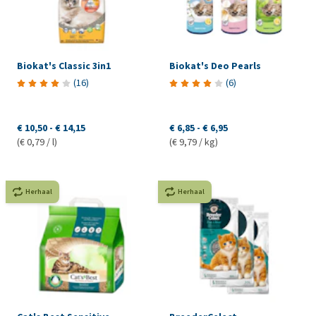
Biokat's Classic 3in1
Biokat's Deo Pearls
(
16
)
(
6
)
€ 10,50
-
€ 14,15
€ 6,85
-
€ 6,95
(€ 0,79 / l)
(€ 9,79 / kg)
Herhaal
Herhaal