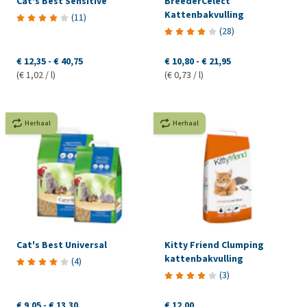
Cat's Best Sensitive
BreederCelect
Kattenbakvulling
(
11
)
(
28
)
€ 12,35
-
€ 40,75
€ 10,80
-
€ 21,95
(€ 1,02 / l)
(€ 0,73 / l)
Herhaal
Herhaal
Cat's Best Universal
Kitty Friend Clumping
kattenbakvulling
(
4
)
(
3
)
€ 9,05
-
€ 13,30
€ 12,00