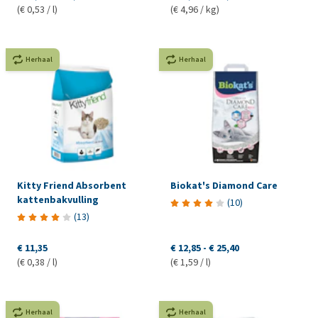
(€ 0,53 / l)
(€ 4,96 / kg)
Herhaal
Herhaal
Kitty Friend Absorbent
Biokat's Diamond Care
kattenbakvulling
(
10
)
(
13
)
€ 11,35
€ 12,85
-
€ 25,40
(€ 0,38 / l)
(€ 1,59 / l)
Herhaal
Herhaal