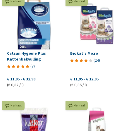
Herhaal
Herhaal
Catsan Hygiene Plus
Biokat's Micro
Kattenbakvulling
(
24
)
(
7
)
€ 11,05
-
€ 32,90
€ 11,95
-
€ 12,05
(€ 0,82 / l)
(€ 0,86 / l)
Herhaal
Herhaal