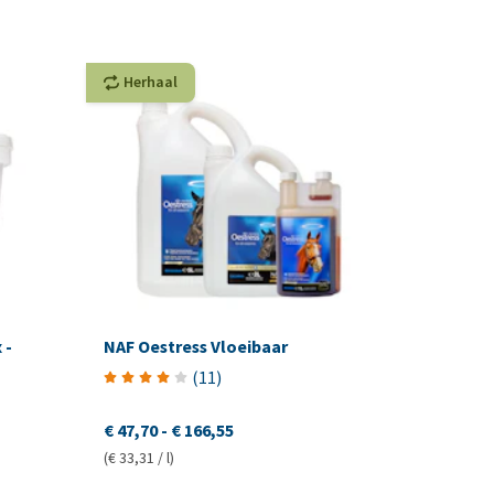
Herhaal
 -
NAF Oestress Vloeibaar
(
11
)
€ 47,70
-
€ 166,55
(€ 33,31 / l)