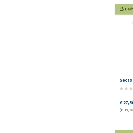
Her
Sectol
€ 27,5
(€ 39,28