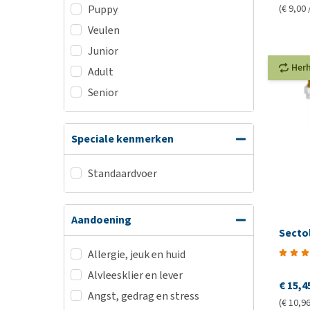
(€ 9,00 
Puppy
Veulen
Junior
Her
Adult
Senior
Speciale kenmerken
Standaardvoer
Aandoening
Secto
Allergie, jeuk en huid
Alvleesklier en lever
€ 15,4
Angst, gedrag en stress
(€ 10,96