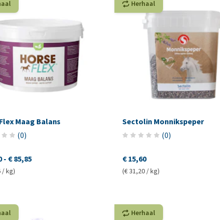
haal
Herhaal
Flex Maag Balans
Sectolin Monnikspeper
(
0
)
(
0
)
0
-
€ 85,85
€ 15,60
 / kg)
(€ 31,20 / kg)
haal
Herhaal