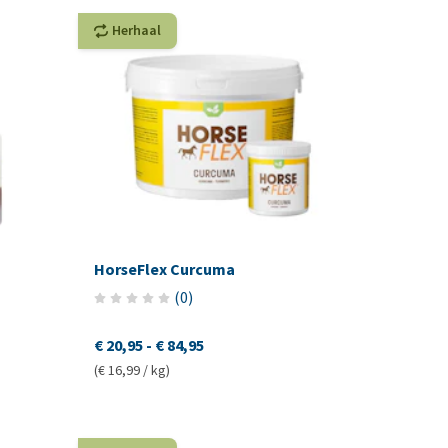
Herhaal
HorseFlex Curcuma
(
0
)
€ 20,95
-
€ 84,95
(€ 16,99 / kg)