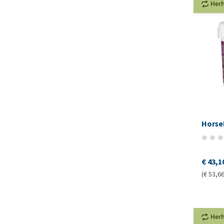
Her
Horse
€ 43,1
(€ 53,66
Her