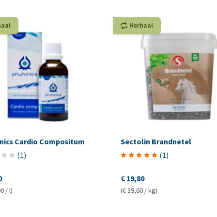
haal
Herhaal
nics Cardio Compositum
Sectolin Brandnetel
(
1
)
(
1
)
0
€ 19,80
0 / l)
(€ 39,60 / kg)