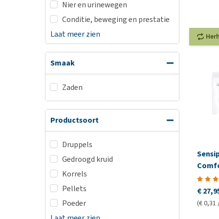
Nier en urinewegen
Conditie, beweging en prestatie
Laat meer zien
Her
Smaak
Zaden
Productsoort
Druppels
Sensi
Gedroogd kruid
Comf
Korrels
Pellets
€ 27,9
Poeder
(€ 0,31 
Laat meer zien