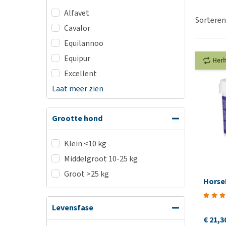
BARF
Hypoallergeen vo
Alfavet
Puppy apotheek
Sorteren
Biologisch honde
Cavalor
Vuurwerkangst
Vegan hondenvoe
Equilannoo
Bekijk alles
Snacks
Equipur
Her
Bekijk alles
Excellent
Laat meer zien
Grootte hond
Klein <10 kg
Middelgroot 10-25 kg
Groot >25 kg
Horse
Levensfase
€ 21,3