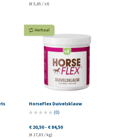
(€ 5,65 / st)
Herhaal
ets
HorseFlex Duivelsklauw
(
0
)
€ 20,50
-
€ 84,50
(€ 27,83 / kg)