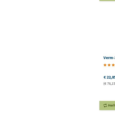
Verm-
€ 22,8
(€ 76,15 
Her