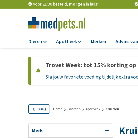
Voor 21:30 besteld,
morgen
in huis*
Dieren
Apotheek
Merken
Advies van
Voer
Apotheek
Trovet Week: tot 15% korting op
Hondenbrokken
Vlooien en teken
Sla jouw favoriete voeding tijdelijk extra voo
Natvoer
Ontworming
Dieetvoer
Medicijnen en
supplementen
Standaardvoer
Probiotica en we
Graanvrij honden
Terug
Home
Paarden
Apotheek
Kruiden
Vitamines en min
Puppyvoer en sna
Kru
Medische benodi
Glutenvrij honden
Merk