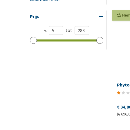
Her
Prijs
€
tot
Phyto
€ 34,8
(€ 696,0