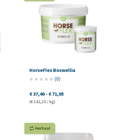
HorseFlex Boswellia
(
0
)
€ 37,40
-
€ 71,05
(€ 142,10 / kg)
Herhaal