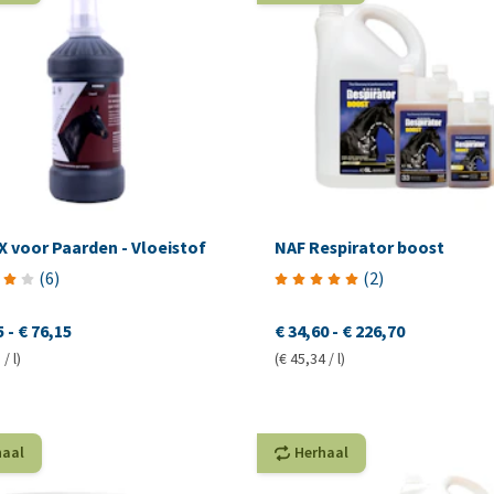
X voor Paarden - Vloeistof
NAF Respirator boost
(
6
)
(
2
)
5
-
€ 76,15
€ 34,60
-
€ 226,70
/ l)
(€ 45,34 / l)
haal
Herhaal