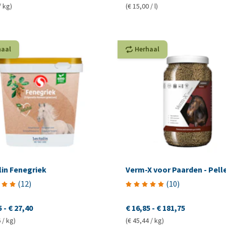
/ kg)
(€ 15,00 / l)
haal
Herhaal
lin Fenegriek
Verm-X voor Paarden - Pell
(
12
)
(
10
)
5
-
€ 27,40
€ 16,85
-
€ 181,75
 / kg)
(€ 45,44 / kg)