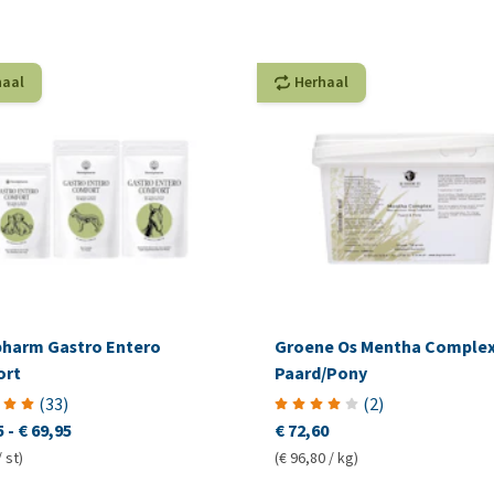
haal
Herhaal
pharm Gastro Entero
Groene Os Mentha Complex
ort
Paard/Pony
(
33
)
(
2
)
5
-
€ 69,95
€ 72,60
/ st)
(€ 96,80 / kg)