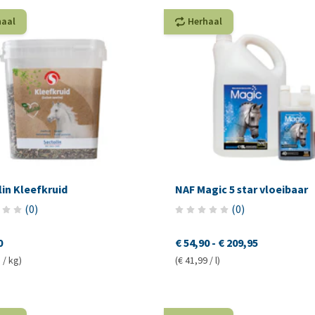
haal
Herhaal
in Kleefkruid
NAF Magic 5 star vloeibaar
(
0
)
(
0
)
0
€ 54,90
-
€ 209,95
 / kg)
(€ 41,99 / l)