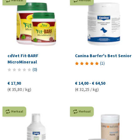
Herhaal
Herhaal
cdVet Fit-BARF
Canina Barfer's Best Senior
MicroMineraal
(
1
)
(
0
)
€ 17,90
€ 14,00
-
€ 64,50
(€ 35,80 / kg)
(€ 32,25 / kg)
Herhaal
Herhaal