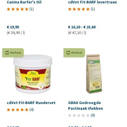
Canina Barfer's Oil
cdVet Fit-BARF levertraan
(
1
)
(
1
)
€ 19,95
€ 16,10
-
€ 23,60
(€ 39,90 / l)
(€ 47,20 / l)
Herhaal
Herhaal
cdVet Fit-BARF Rundervet
GRAU Gedroogde
Pastinaak Vlokken
(
4
)
(
0
)