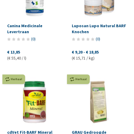
Canina Medicinale
Luposan Lupo Natural BARF
Levertraan
Knochen
(
0
)
(
0
)
€ 13,85
€ 9,20
-
€ 18,85
(€ 55,40 / l)
(€ 15,71 / kg)
Herhaal
Herhaal
cdVet Fit-BARF Mineral
GRAU Gedroogde