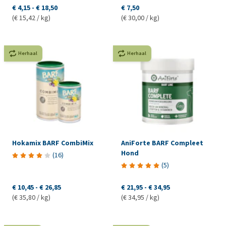
€ 4,15
-
€ 18,50
€ 7,50
(€ 15,42 / kg)
(€ 30,00 / kg)
Herhaal
Herhaal
Hokamix BARF CombiMix
AniForte BARF Compleet
Hond
(
16
)
(
5
)
€ 10,45
-
€ 26,85
€ 21,95
-
€ 34,95
(€ 35,80 / kg)
(€ 34,95 / kg)