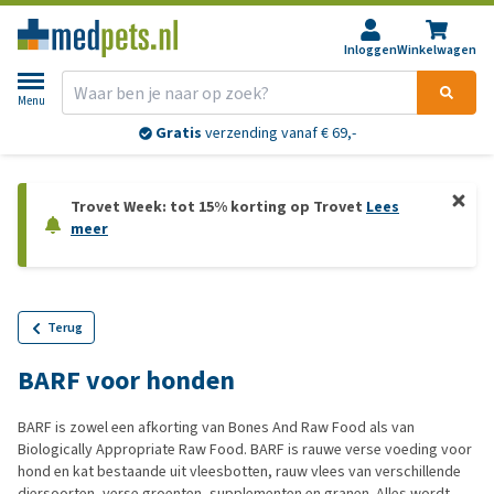
Inloggen
Winkelwagen
Menu
Gratis
verzending vanaf € 69,-
Trovet Week: tot 15% korting op Trovet
Lees
meer
Terug
BARF voor honden
BARF is zowel een afkorting van Bones And Raw Food als van
Biologically Appropriate Raw Food. BARF is rauwe verse voeding voor
hond en kat bestaande uit vleesbotten, rauw vlees van verschillende
diersoorten, verse groenten, supplementen en granen. Alles wordt