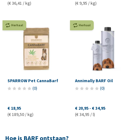
(€ 36,41 / kg)
(€ 9,95 / kg)
Herhaal
Herhaal
SPARROW Pet CannaBarf
Annimally BARF Oil
(
0
)
(
0
)
€ 18,95
€ 20,95
-
€ 34,95
(€ 189,50 / kg)
(€ 34,95 / l)
Hoe is BARF ontstaan?