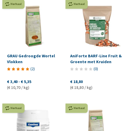
Herhaal
Herhaal
GRAU Gedroogde Wortel
AniForte BARF-Line Fruit &
Vlokken
Groente met Kruiden
(
2
)
(
0
)
€ 3,40
-
€ 5,35
€ 18,80
(€ 10,70 / kg)
(€ 18,80 / kg)
Herhaal
Herhaal