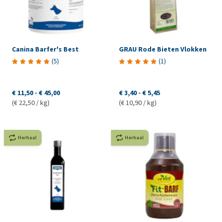
Canina Barfer's Best
GRAU Rode Bieten Vlokken
(
5
)
(
1
)
€ 11,50
-
€ 45,00
€ 3,40
-
€ 5,45
(€ 22,50 / kg)
(€ 10,90 / kg)
Herhaal
Herhaal