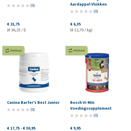
Aardappel Vlokken
(
0
)
(
0
)
€ 21,75
€ 6,35
(€ 36,25 / l)
(€ 12,70 / kg)
Herhaal
Herhaal
Canina Barfer's Best Junior
Bosch Vi-Min
Voedingssupplement
(
0
)
(
0
)
€ 17,75
-
€ 30,95
€ 9,95