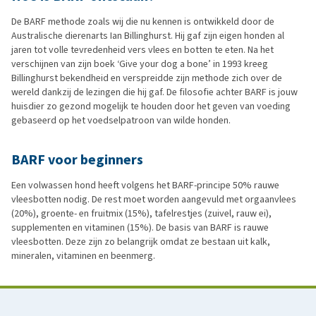
De BARF methode zoals wij die nu kennen is ontwikkeld door de
Australische dierenarts Ian Billinghurst. Hij gaf zijn eigen honden al
jaren tot volle tevredenheid vers vlees en botten te eten. Na het
verschijnen van zijn boek ‘Give your dog a bone’ in 1993 kreeg
Billinghurst bekendheid en verspreidde zijn methode zich over de
wereld dankzij de lezingen die hij gaf. De filosofie achter BARF is jouw
huisdier zo gezond mogelijk te houden door het geven van voeding
gebaseerd op het voedselpatroon van wilde honden.
BARF voor beginners
Een volwassen hond heeft volgens het BARF-principe 50% rauwe
vleesbotten nodig. De rest moet worden aangevuld met orgaanvlees
(20%), groente- en fruitmix (15%), tafelrestjes (zuivel, rauw ei),
supplementen en vitaminen (15%). De basis van BARF is rauwe
vleesbotten. Deze zijn zo belangrijk omdat ze bestaan uit kalk,
mineralen, vitaminen en beenmerg.