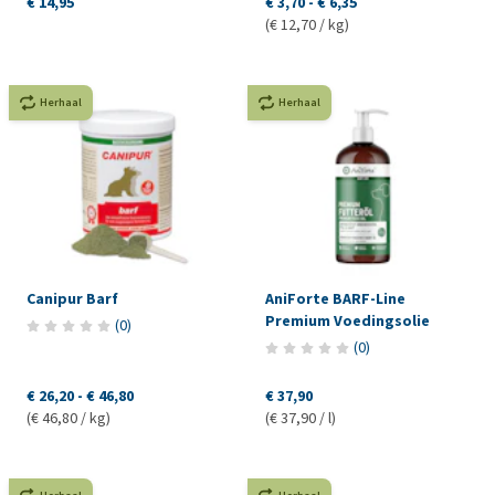
€ 14,95
€ 3,70
-
€ 6,35
(€ 12,70 / kg)
Herhaal
Herhaal
Canipur Barf
AniForte BARF-Line
Premium Voedingsolie
(
0
)
(
0
)
€ 26,20
-
€ 46,80
€ 37,90
(€ 46,80 / kg)
(€ 37,90 / l)