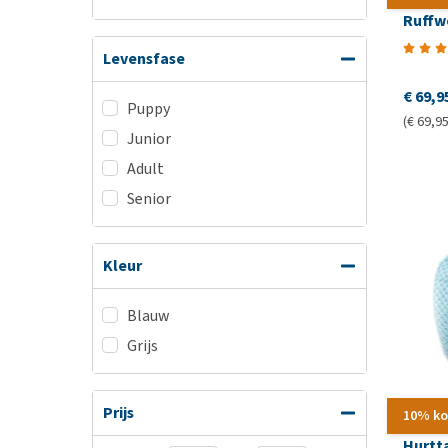
Ruffw
Levensfase
€ 69,9
Puppy
(€ 69,95
Junior
Adult
Senior
Kleur
Blauw
Grijs
Prijs
10% ko
Hurtt