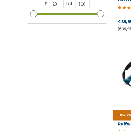
€
tot
€ 39,9
(€ 39,95
10% ko
Ruffw