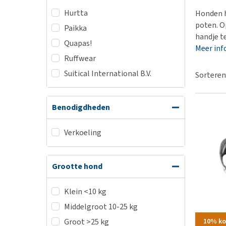
BARF
Hypoallergeen vo
Hurtta
Honden h
Puppy apotheek
Biologisch honde
poten. O
Paikka
Vuurwerkangst
handje t
Vegan hondenvoe
Quapas!
Meer inf
Bekijk alles
Snacks
Ruffwear
Bekijk alles
Suitical International B.V.
Sorteren
Benodigdheden
Verkoeling
Grootte hond
Klein <10 kg
Middelgroot 10-25 kg
10% ko
Groot >25 kg