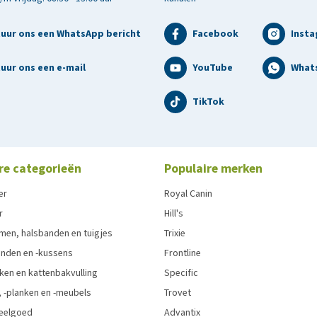
tuur ons een WhatsApp bericht
Facebook
Inst
uur ons een e-mail
YouTube
What
TikTok
re categorieën
Populaire merken
er
Royal Canin
r
Hill's
men, halsbanden en tuigjes
Trixie
den en -kussens
Frontline
ken en kattenbakvulling
Specific
 -planken en -meubels
Trovet
eelgoed
Advantix