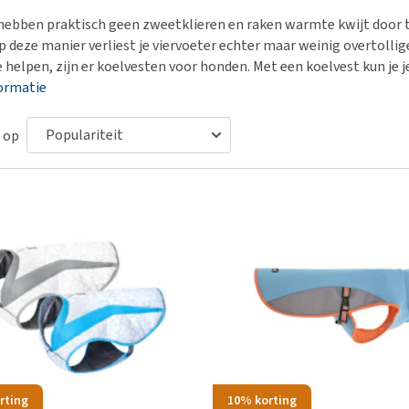
Bench
Nierproblemen
BARF
Ni
ho
er
ebben praktisch geen zweetklieren en raken warmte kwijt door te
Voer- en drinkbakken
Ouderdom en dementie
Puppy apotheek
Ou
He
nvoer
p deze manier verliest je viervoeter echter maar weinig overtol
hu
Op reis en onderweg
Overgewicht en conditie
Vuurwerkangst
Ov
e helpen, zijn er koelvesten voor honden. Met een koelvest kun je 
r
Be
ormatie
Bekijk alles
Bekijk alles
Puppy benodigdheden
Sp
Bekijk alles
Vr
 op
Be
rting
10% korting