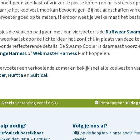
hoeft geen koelkast of vriezer te pas te komen en hij is steeds op
ar je het koelvest mee kan bevochtigen. Bij het aanschaffen van ee
ervoeter goed op te meten. Hierdoor weet je welke maat het beste
sjes die vaak op pad gaan met hun viervoeter is de
Ruffwear Swam
 weerkaatst door de lichte kleur het zonlicht in plaats van deze t
oor de reflecterende details. De Swamp Cooler is daarnaast voorzi
ange Harness
of
Webmaster Harness
kunt koppelen.
viervoeter een verkoelende zomer en bekijk snel alle koelvesten 
per
,
Hurtta
en
Suitical
.
Gratis
verzending vanaf € 69,-
Retourneren?
30 dag
hulp nodig?
Volg je ons al?
telefonisch bereikbaar
Blijf op de hoogte via onze social m
m vrijdag: 08:30 - 13:00 uur
kanalen