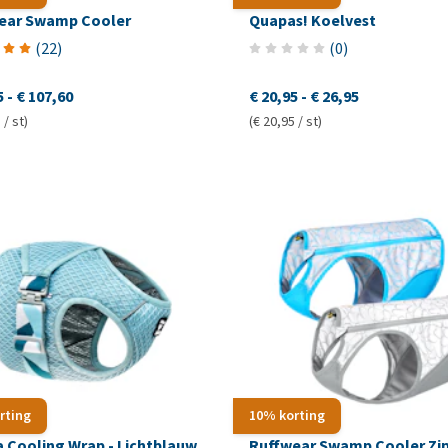
ear Swamp Cooler
Quapas! Koelvest
(
22
)
(
0
)
5
-
€ 107,60
€ 20,95
-
€ 26,95
 / st)
(€ 20,95 / st)
rting
10% korting
a Cooling Wrap - Lichtblauw
Ruffwear Swamp Cooler Zi