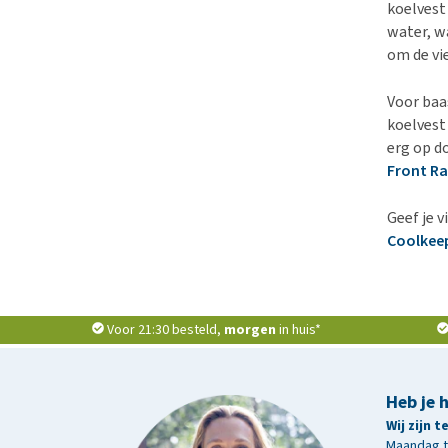
koelvest 
water, wa
om de vi
Voor baa
koelvest
erg op d
Front R
Geef je 
Coolkee
Voor 21:30 besteld,
morgen
in huis*
Heb je 
Wij zijn 
Maandag t/