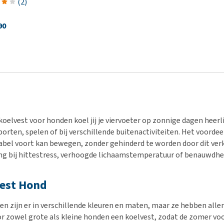
(
2
)
90
oelvest voor honden koel jij je viervoeter op zonnige dagen heerlij
porten, spelen of bij verschillende buitenactiviteiten. Het voordee
bel voort kan bewegen, zonder gehinderd te worden door dit verk
ing bij hittestress, verhoogde lichaamstemperatuur of benauwdhei
est Hond
en zijn er in verschillende kleuren en maten, maar ze hebben alle
or zowel grote als kleine honden een koelvest, zodat de zomer v