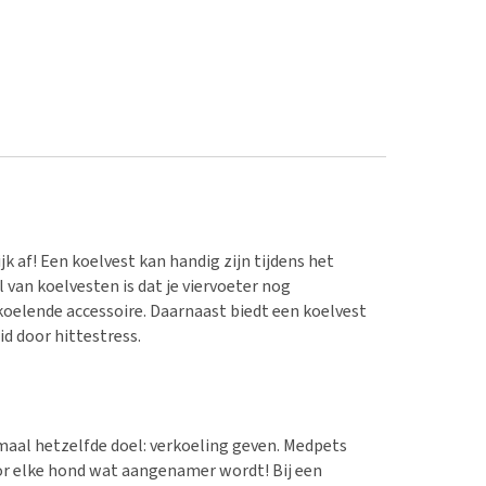
k af! Een koelvest kan handig zijn tijdens het
l van koelvesten is dat je viervoeter nog
oelende accessoire. Daarnaast biedt een koelvest
d door hittestress.
maal hetzelfde doel: verkoeling geven. Medpets
oor elke hond wat aangenamer wordt! Bij een