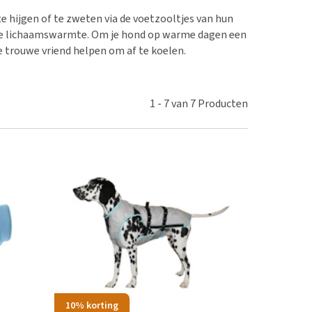
erproblemen
nd te zwaar wordt?
 hijgen of te zweten via de voetzooltjes van hun
derdom en dementie
lp! Mijn hond plast in
lige lichaamswarmte. Om je hond op warme dagen een
is. Wat nu?
ergewicht en conditie
je trouwe vriend helpen om af te koelen.
kijk alles
ieren, pezen en botten
uchtbaarheid
1
-
7
van
7
Producten
kijk alles
10% korting