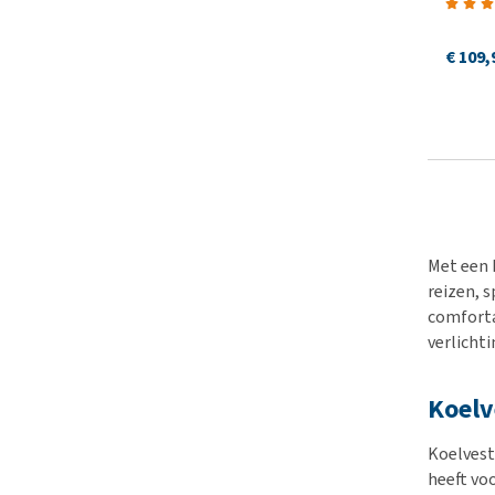
€ 109,
Met een k
reizen, s
comforta
verlicht
Koelv
Koelvest
heeft vo