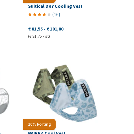
Suitical DRY Cooling Vest
(
16
)
€ 81,55
-
€ 101,80
(€ 91,75 / st)
10% korting
p
PAIKKA Cool Vest