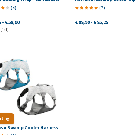
(
4
)
(
2
)
5
-
€ 58,90
€ 89,90
-
€ 95,25
 / st)
rting
ear Swamp Cooler Harness