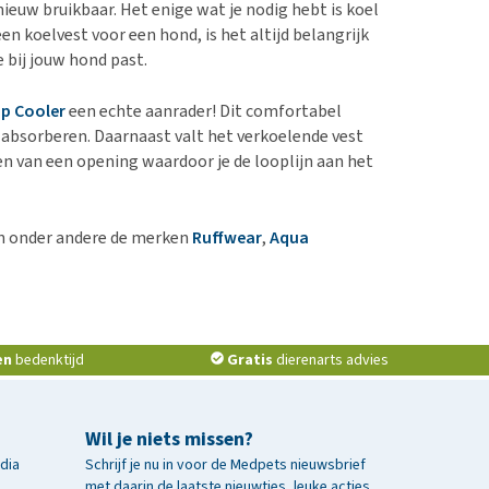
nieuw bruikbaar. Het enige wat je nodig hebt is koel
n koelvest voor een hond, is het altijd belangrijk
 bij jouw hond past.
p Cooler
een echte aanrader! Dit comfortabel
e absorberen. Daarnaast valt het verkoelende vest
en van een opening waardoor je de looplijn aan het
van onder andere de merken
Ruffwear
,
Aqua
en
bedenktijd
Gratis
dierenarts advies
Wil je niets missen?
edia
Schrijf je nu in voor de Medpets nieuwsbrief
met daarin de laatste nieuwtjes, leuke acties,