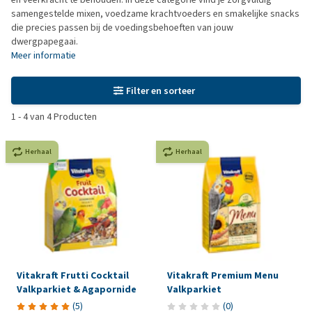
samengestelde mixen, voedzame krachtvoeders en smakelijke snacks
die precies passen bij de voedingsbehoeften van jouw
dwergpapegaai.
Meer informatie
Filter en sorteer
1
-
4
van
4
Producten
Herhaal
Herhaal
Vitakraft Frutti Cocktail
Vitakraft Premium Menu
Valkparkiet & Agapornide
Valkparkiet
(
5
)
(
0
)