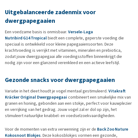
Uitgebalanceerde zadenmix voor
dwergpapegaaien
Een voedzame basis is onmisbaar.
Versele‑Laga
Nutribird G14 Tropical
biedt een complete, geperste voeding die
speciaal is ontwikkeld voor kleine papegaaiensoorten. Deze
krachtvoeding is verrijkt met vitaminen, mineralen en prebiotica,
zodat jouw dwergpapegaai alle voedingsstoffen binnenkrijgt die
nodig zijn voor een glanzend verenkleed en een actieve leefstijl.
Gezonde snacks voor dwergpapegaaien
Variatie in het dieet houdt je vogel mentaal gestimuleerd.
Vitakraft
Kräcker Original Dwergpapegaai
combineert een smakelijke mix van
granen en honing, gebonden aan een stokje, perfect voor kauwplezier
en verrijking van het gedrag. Jouw vogel zal er dol op zijn, het
stimuleert natuurlijke knabbel- en voedselzoekvaardigheden.
Voor de momenten van extra verwenning zijn er de
Back Zoo Nature
Kokosnoot Blokjes
. Deze kokosblokjes vormen een gezonde,