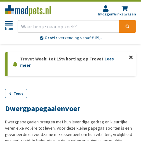
Inloggen
Winkelwagen
Menu
Gratis
verzending vanaf € 69,-
Trovet Week: tot 15% korting op Trovet
Lees
meer
Terug
Dwergpapegaaienvoer
Dwergpapegaaien brengen met hun levendige gedrag en kleurrijke
veren elke volière tot leven. Voor deze kleine papegaaisoorten is een
gevarieerde en voedzame mix essentieel om hun vitaliteit, vrolijkheid
en veerkracht te behouden. In deze categorie vind je zorgvuldig