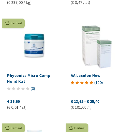
(€ 287,00 / kg)
(€ 0,47 / st)
Herhaal
Phytonics Micro Comp
AA Laxulon New
Hond Kat
(
120
)
(
0
)
€ 36,60
€ 13,65
-
€ 25,40
(€ 0,61 / st)
(€ 101,60 / l)
Herhaal
Herhaal