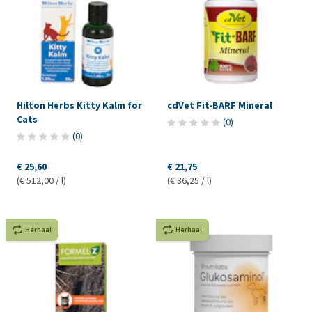
Hilton Herbs Kitty Kalm for
cdVet Fit-BARF Mineral
Cats
(
0
)
(
0
)
€ 25,60
€ 21,75
(€ 512,00 / l)
(€ 36,25 / l)
Herhaal
Herhaal