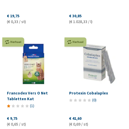
€ 19,75
€ 30,85
(€ 0,33 / st)
(€ 1.028,33 / l)
Herhaal
Herhaal
Francodex Vers O Net
Protexin Cobalaplex
Tabletten Kat
(
0
)
(
1
)
€ 9,75
€ 41,60
(€ 0,65 / st)
(€ 0,69 / st)