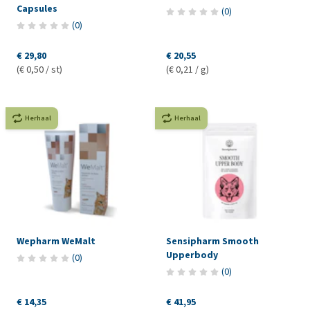
Capsules
(
0
)
(
0
)
€ 29,80
€ 20,55
(€ 0,50 / st)
(€ 0,21 / g)
Herhaal
Herhaal
Wepharm WeMalt
Sensipharm Smooth
Upperbody
(
0
)
(
0
)
€ 14,35
€ 41,95