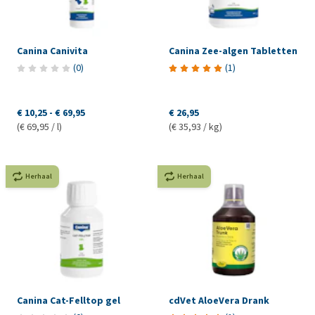
Canina Canivita
Canina Zee-algen Tabletten
(
0
)
(
1
)
€ 10,25
-
€ 69,95
€ 26,95
(€ 69,95 / l)
(€ 35,93 / kg)
Herhaal
Herhaal
Canina Cat-Felltop gel
cdVet AloeVera Drank