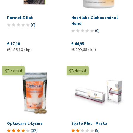
Formel-Z Kat
Nutrilabs Glukosaminol
Hond
(
0
)
(
0
)
€ 17,10
€ 44,95
(€ 136,80 / kg)
(€ 299,66 / kg)
Herhaal
Herhaal
Optixcare L-Lysine
Epato Plus - Pasta
(
32
)
(
5
)