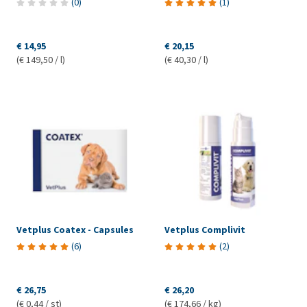
(
0
)
(
1
)
€ 14,95
€ 20,15
(€ 149,50 / l)
(€ 40,30 / l)
Vetplus Coatex - Capsules
Vetplus Complivit
(
6
)
(
2
)
€ 26,75
€ 26,20
(€ 0,44 / st)
(€ 174,66 / kg)