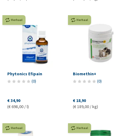
Herhaal
Herhaal
Phytonics Efipain
Biomethin+
(
0
)
(
0
)
€ 34,90
€ 18,90
(€ 698,00 / l)
(€ 189,00 / kg)
Herhaal
Herhaal