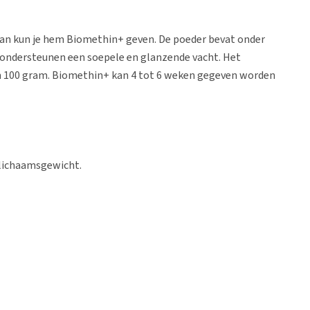
 Dan kun je hem Biomethin+ geven. De poeder bevat onder
n ondersteunen een soepele en glanzende vacht. Het
an 100 gram. Biomethin+ kan 4 tot 6 weken gegeven worden
g lichaamsgewicht.
e, biotine, aminozuren en methionine.