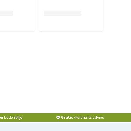
en
bedenktijd
Gratis
dierenarts advies