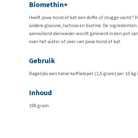
Biomethin+
Heeft jouw hond of kat een doffe of stugge vacht?
andere glucose, lactose en biotine. De ingrediënte
aanvullend diervoeder wordt geleverd in een pot v
over het water of voer van jouw hond of kat.
Gebruik
Dagelijks een halve koffielepel (1,5 gram) per 10 k
Inhoud
100 gram
Samenstelling
Glucose, lactose, bicalciumfosfaat, natriumchlorid