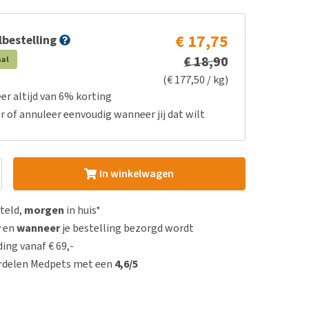
€ 17,75
bestelling
€ 18,90
aal
(€ 177,50 / kg)
er altijd van 6% korting
r of annuleer eenvoudig wanneer jij dat wilt
In winkelwagen
steld,
morgen
in huis*
r
en
wanneer
je bestelling bezorgd wordt
ing vanaf € 69,-
rdelen Medpets met een
4,6/5