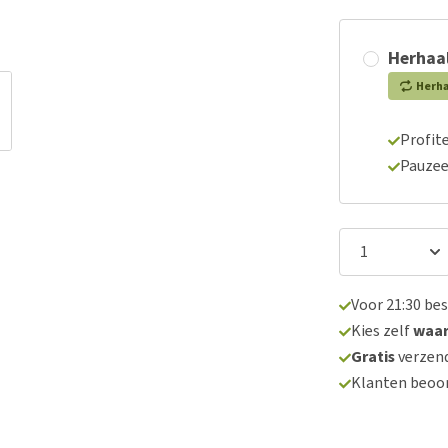
Herhaal
Herh
Profite
Pauzee
Voor 21:30 be
Kies zelf
waa
Gratis
verzend
Klanten beoo