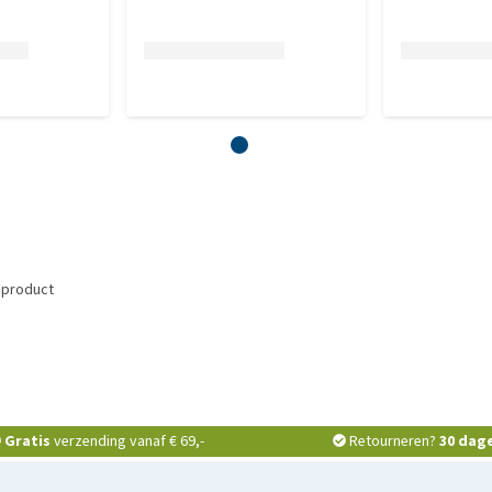
 product
Gratis
verzending vanaf € 69,-
Retourneren?
30 dag