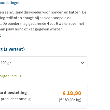
erproblemen
nd te zwaar wordt?
eoordelingen
derdom en dementie
lp! Mijn hond plast in
en aanvullend diervoeder voor honden en katten. De
is. Wat nu?
ergewicht en conditie
ingrediënten draagt bij aan een soepele en
kijk alles
. De poeder mag gedurende 4 tot 6 weken over het
ieren, pezen en botten
 van jouw hond of kat gegeven worden.
uchtbaarheid
e
kijk alles
ct (1 variant)
 100 gr
orgen in huis
€ 18,90
rd bestelling
e product eenmalig
(€ 189,00/ kg)