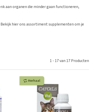
erproblemen
nd te zwaar wordt?
k aan organen die minder gaan functioneren,
derdom en dementie
lp! Mijn hond plast in
is. Wat nu?
ergewicht en conditie
kijk alles
ekijk hier ons assortiment supplementen om je
ieren, pezen en botten
uchtbaarheid
kijk alles
1
-
17
van
17
Producten
Herhaal