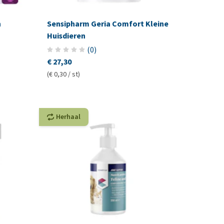
n
Sensipharm Geria Comfort Kleine
Huisdieren
(
0
)
€ 27,30
(€ 0,30 / st)
Herhaal