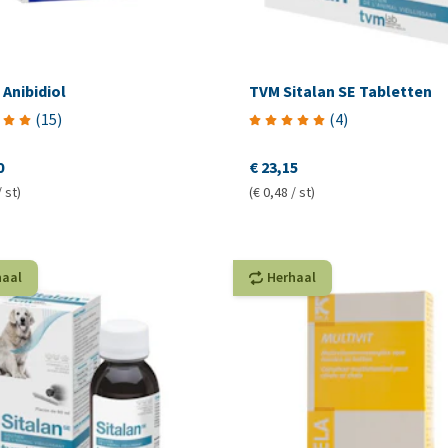
 Anibidiol
TVM Sitalan SE Tabletten
(
15
)
(
4
)
0
€ 23,15
/ st)
(€ 0,48 / st)
haal
Herhaal