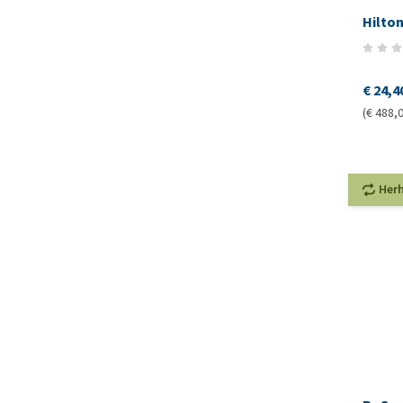
Hilton
€ 24,4
(€ 488,0
Her