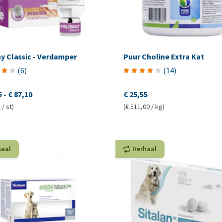
y Classic - Verdamper
Puur Choline Extra Kat
(
6
)
(
14
)
5
-
€ 87,10
€ 25,55
 / st)
(€ 511,00 / kg)
haal
Herhaal