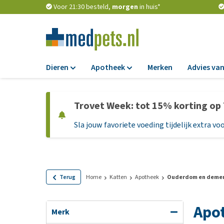
Voor 21:30 besteld,
morgen
in huis*
Dieren
Apotheek
Merken
Advies van
Voer
Apotheek
Trovet Week: tot 15% korting op
Hondenbrokken
Vlooien en teken
Sla jouw favoriete voeding tijdelijk extra voo
Natvoer
Ontworming
Dieetvoer
Medicijnen en
supplementen
Standaardvoer
Probiotica en we
Graanvrij honden
Terug
Home
Katten
Apotheek
Ouderdom en deme
Vitamines en min
Puppyvoer en sna
Apo
Medische benodi
Glutenvrij honden
Merk