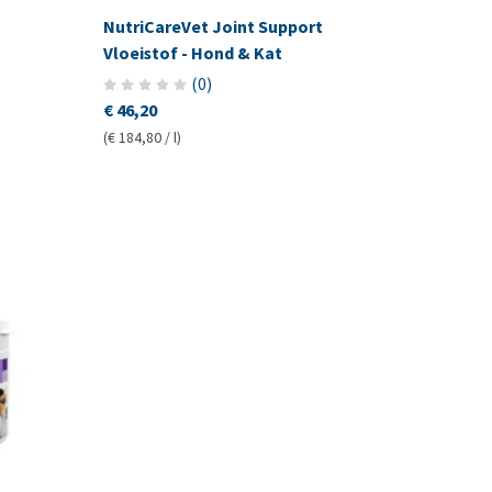
NutriCareVet Joint Support
Vloeistof - Hond & Kat
(
0
)
€ 46,20
(€ 184,80 / l)