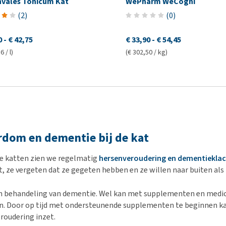
vales Tonicum Kat
WePharm WeCogni
(
2
)
(
0
)
0
-
€ 42,75
€ 33,90
-
€ 54,45
6 / l)
(€ 302,50 / kg)
dom en dementie bij de kat
re katten zien we regelmatig
hersenveroudering en dementiekla
t, ze vergeten dat ze gegeten hebben en ze willen naar buiten als 
en behandeling van dementie. Wel kan met supplementen en medi
n. Door op tijd met ondersteunende supplementen te beginnen 
roudering inzet.