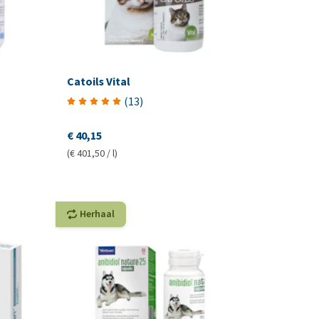
Catoils Vital
(
13
)
€ 40,15
(€ 401,50 / l)
Herhaal