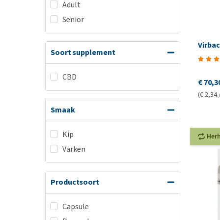
Adult
Senior
Virbac
Soort supplement
CBD
€ 70,3
(€ 2,34 
Smaak
Kip
Her
Varken
Productsoort
Capsule