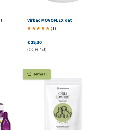
at
Virbac MOVOFLEX Kat
(
1
)
€ 29,30
(€ 0,98 / st)
Herhaal