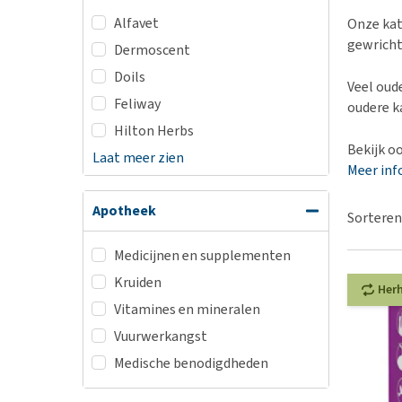
BARF
Hypoallergeen vo
Alfavet
Onze kat
Puppy apotheek
Biologisch honde
gewricht
Dermoscent
Vuurwerkangst
Vegan hondenvoe
Doils
Veel oud
Bekijk alles
Snacks
Feliway
oudere k
Bekijk alles
Hilton Herbs
Bekijk o
Laat meer zien
Meer inf
Apotheek
Sorteren
Medicijnen en supplementen
Kruiden
Her
Vitamines en mineralen
Vuurwerkangst
Medische benodigdheden