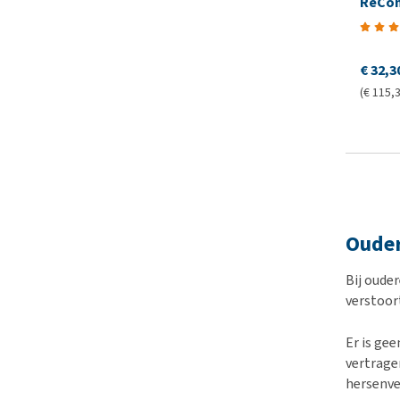
ReCon
€ 32,3
(€ 115,3
Ouder
Bij oude
verstoor
Er is ge
vertrage
hersenve