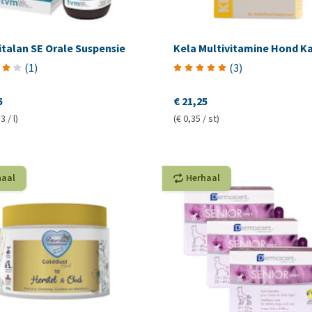
talan SE Orale Suspensie
Kela Multivitamine Hond K
(
1
)
(
3
)
5
€ 21,25
3 / l)
(€ 0,35 / st)
haal
Herhaal