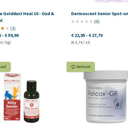
e Golddust Heal 10 - Oud &
Dermoscent Senior Spot-o
el
(
0
)
(
3
)
5
-
€ 59,90
€ 22,95
-
€ 27,70
0 / kg)
(€ 5,74 / st)
haal
Herhaal