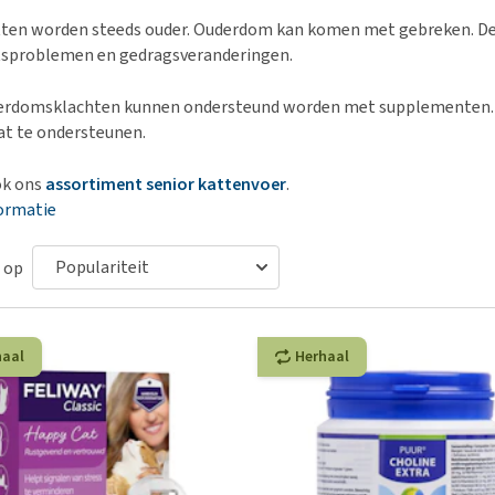
Bench
Nierproblemen
BARF
Ni
ho
er
ten worden steeds ouder. Ouderdom kan komen met gebreken. Den
Voer- en drinkbakken
Ouderdom en dementie
Puppy apotheek
Ou
He
nvoer
sproblemen en gedragsveranderingen.
hu
Op reis en onderweg
Overgewicht en conditie
Vuurwerkangst
Ov
r
Be
erdomsklachten kunnen ondersteund worden met supplementen. B
Bekijk alles
Bekijk alles
Puppy benodigdheden
Sp
at te ondersteunen.
Bekijk alles
Vr
ok ons
assortiment senior kattenvoer
.
Be
ormatie
 op
haal
Herhaal