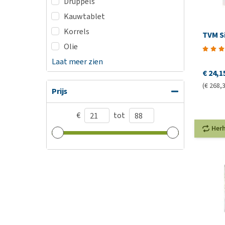
Druppels
Kauwtablet
Korrels
TVM Si
Olie
Laat meer zien
€ 24,1
(€ 268,3
Prijs
€
tot
Her