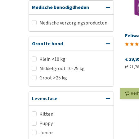
Medische benodigdheden
Medische verzorgingsproducten
Feliwa
Grootte hond
€ 29,9
Klein <10 kg
(€ 21,78
Middelgroot 10-25 kg
Groot >25 kg
Her
Levensfase
Kitten
Puppy
Junior