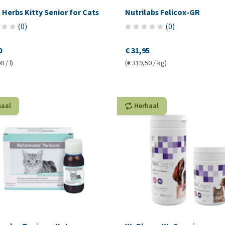
 Herbs Kitty Senior for Cats
Nutrilabs Felicox-GR
(
0
)
(
0
)
0
€ 31,95
0 / l)
(€ 319,50 / kg)
haal
Herhaal