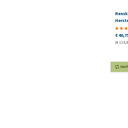
Rensk
Herst
€ 40,7
(€ 119,8
Her