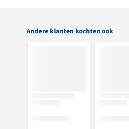
Kittens vanaf 10 weken oud
Toediening
Andere klanten kochten ook
Samen in combinatie met het voer toedienen of dire
Dosering
2 tabletten per dag gedurende 3 opeenvolgende da
Inhoud
15 tabletten
Samenstelling
Samenstelling:
dibasisch calciumfosfaat, calci