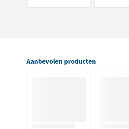
Additieven:
smaak, ijzersulfaat 2000 mg/kg, ma
mg/kg, knoflook (allium sativum) 6364 mg/kg, tijm
Analytische bestanddelen:
vochtgehalte 3,87%, 
26,9%, calcium 12,2%, ijzer 0,04%, mangaan 0,06%, 
Aanbevolen producten