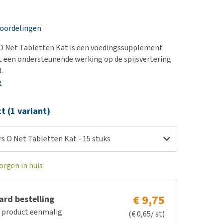
erproblemen
nd te zwaar wordt?
derdom en dementie
lp! Mijn hond plast in
eoordelingen
is. Wat nu?
ergewicht en conditie
kijk alles
 O Net Tabletten Kat is een voedingssupplement
ieren, pezen en botten
 een ondersteunende werking op de spijsvertering
uchtbaarheid
.
e
kijk alles
ct (1 variant)
s O Net Tabletten Kat - 15 stuks
orgen in huis
€ 9,75
rd bestelling
e product eenmalig
(€ 0,65/ st)