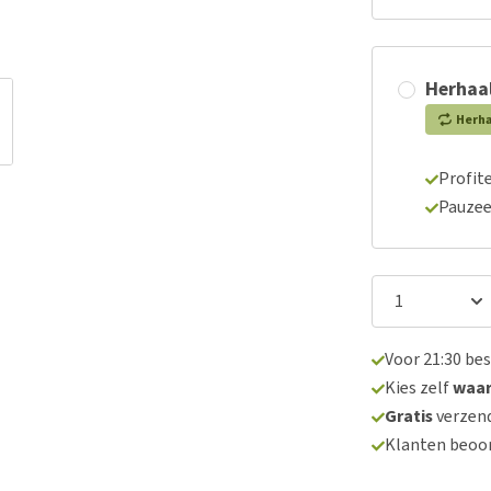
Herhaal
Herh
Profite
Pauzee
Voor 21:30 be
Kies zelf
waa
Gratis
verzend
Klanten beoo