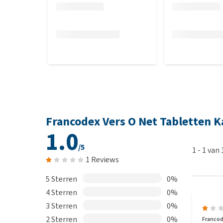
Francodex Vers O Net Tabletten K
1.0
/5
1
-
1
van
1 Reviews
5 Sterren
0%
4 Sterren
0%
3 Sterren
0%
2 Sterren
0%
Francod