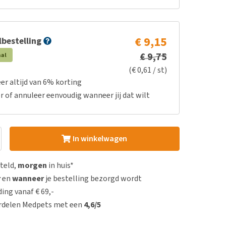
€ 9,15
bestelling
€ 9,75
aal
(€ 0,61 / st)
er altijd van 6% korting
r of annuleer eenvoudig wanneer jij dat wilt
In winkelwagen
steld,
morgen
in huis*
r
en
wanneer
je bestelling bezorgd wordt
ing vanaf € 69,-
rdelen Medpets met een
4,6/5