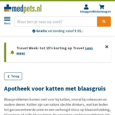
Inloggen
Winkelwagen
Menu
Gratis
verzending vanaf € 69,-
Trovet Week: tot 15% korting op Trovet
Lees
meer
Terug
Apotheek voor katten met blaasgruis
Blaasproblemen komen veel voor bij katten, vooral bij volwassen en
oudere dieren. Katten zijn van nature slechte drinkers, wat kan leiden
tot geconcentreerde urine en een verhoogd risico op blaasontsteking,
blaasgruis of zelfs blaasstenen. De oorzaken van blaasproblemen zijn