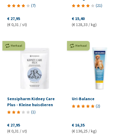
(
7
)
(
21
)
€ 27,95
€ 15,40
(€ 0,31 / st)
(€ 128,33 / kg)
Herhaal
Herhaal
Sensipharm Kidney Care
Uri-Balance
Plus - Kleine huisdieren
(
2
)
(
1
)
€ 27,95
€ 16,35
(€ 0,31 / st)
(€ 136,25 / kg)