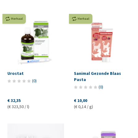
Herhaal
Herhaal
Urostat
Sanimal Gezonde Blaas
Pasta
(
0
)
(
0
)
€ 32,35
€ 10,00
(€ 323,50 / l)
(€ 0,14 / g)