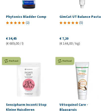
Phytonics Bladder Comp
GimCat UT Balance Pasta
(
2
)
(
5
)
€ 34,45
€ 7,20
(€ 689,00 / l)
(€ 144,00 / kg)
Herhaal
Herhaal
Sensipharm Inconti Stop
Vétoquinol Care -
Kleine Huisdieren
Blaasgruis