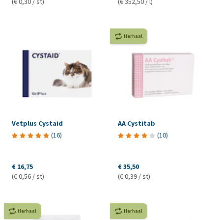
(€ 0,30 / st)
(€ 352,50 / l)
Herhaal
Vetplus Cystaid
AA Cystitab
(
16
)
(
10
)
€ 16,75
€ 35,50
(€ 0,56 / st)
(€ 0,39 / st)
Herhaal
Herhaal