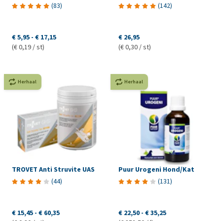
(
83
)
(
142
)
€ 5,95
-
€ 17,15
€ 26,95
(€ 0,19 / st)
(€ 0,30 / st)
Herhaal
Herhaal
TROVET Anti Struvite UAS
Puur Urogeni Hond/Kat
(
44
)
(
131
)
€ 15,45
-
€ 60,35
€ 22,50
-
€ 35,25