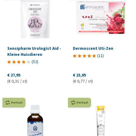
Sensipharm Urologist Aid -
Dermoscent Uti-Zen
Kleine Huisdieren
(
11
)
(
52
)
€ 27,95
€ 23,05
(€ 0,31 / st)
(€ 0,77 / st)
Herhaal
Herhaal