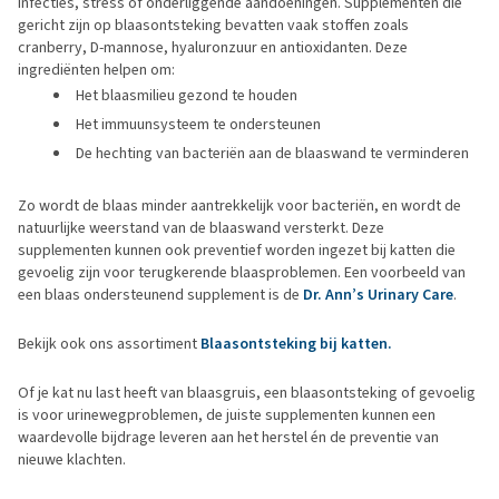
infecties, stress of onderliggende aandoeningen. Supplementen die
gericht zijn op blaasontsteking bevatten vaak stoffen zoals
cranberry, D-mannose, hyaluronzuur en antioxidanten. Deze
ingrediënten helpen om:
Het blaasmilieu gezond te houden
Het immuunsysteem te ondersteunen
De hechting van bacteriën aan de blaaswand te verminderen
Zo wordt de blaas minder aantrekkelijk voor bacteriën, en wordt de
natuurlijke weerstand van de blaaswand versterkt. Deze
supplementen kunnen ook preventief worden ingezet bij katten die
gevoelig zijn voor terugkerende blaasproblemen. Een voorbeeld van
een blaas ondersteunend supplement is de
Dr. Ann’s Urinary Care
.
Bekijk ook ons assortiment
Blaasontsteking bij katten.
Of je kat nu last heeft van blaasgruis, een blaasontsteking of gevoelig
is voor urinewegproblemen, de juiste supplementen kunnen een
waardevolle bijdrage leveren aan het herstel én de preventie van
nieuwe klachten.