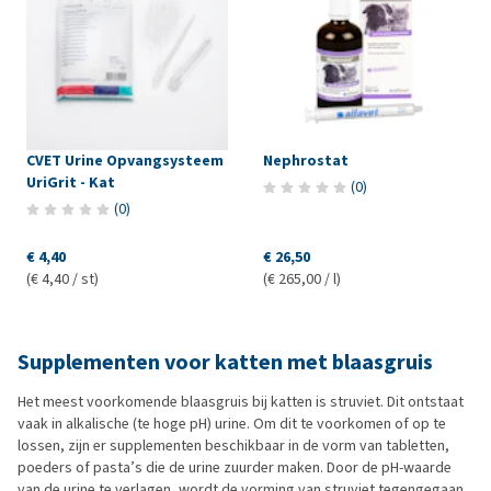
CVET Urine Opvangsysteem
Nephrostat
UriGrit - Kat
(
0
)
(
0
)
€ 4,40
€ 26,50
(€ 4,40 / st)
(€ 265,00 / l)
Supplementen voor katten met blaasgruis
Het meest voorkomende blaasgruis bij katten is struviet. Dit ontstaat
vaak in alkalische (te hoge pH) urine. Om dit te voorkomen of op te
lossen, zijn er supplementen beschikbaar in de vorm van tabletten,
poeders of pasta’s die de urine zuurder maken. Door de pH-waarde
van de urine te verlagen, wordt de vorming van struviet tegengegaan