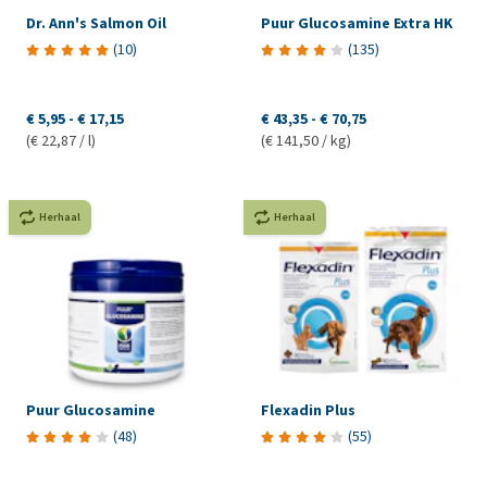
Dr. Ann's Salmon Oil
Puur Glucosamine Extra HK
(
10
)
(
135
)
€ 5,95
-
€ 17,15
€ 43,35
-
€ 70,75
(€ 22,87 / l)
(€ 141,50 / kg)
Herhaal
Herhaal
Puur Glucosamine
Flexadin Plus
(
48
)
(
55
)