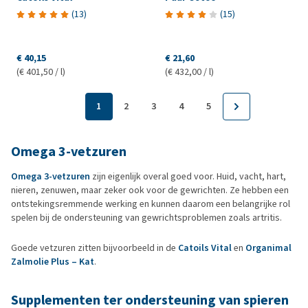
(
13
)
(
15
)
€ 40,15
€ 21,60
(€ 401,50 / l)
(€ 432,00 / l)
1
2
3
4
5
Omega 3-vetzuren
Omega 3-vetzuren
zijn eigenlijk overal goed voor. Huid, vacht, hart,
nieren, zenuwen, maar zeker ook voor de gewrichten. Ze hebben een
ontstekingsremmende werking en kunnen daarom een belangrijke rol
spelen bij de ondersteuning van gewrichtsproblemen zoals artritis.
Goede vetzuren zitten bijvoorbeeld in de
Catoils Vital
en
Organimal
Zalmolie Plus – Kat
.
Supplementen ter ondersteuning van spieren