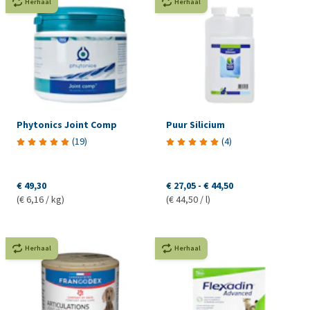
Herhaal
Herhaal
Phytonics Joint Comp
Puur Silicium
(
19
)
(
4
)
€ 49,30
€ 27,05
-
€ 44,50
(€ 6,16 / kg)
(€ 44,50 / l)
Herhaal
Herhaal