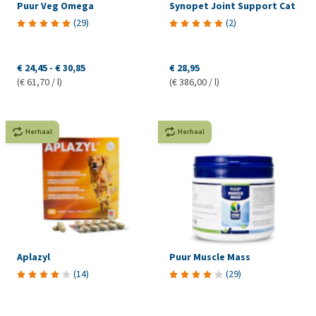
Puur Veg Omega
Synopet Joint Support Cat
(
29
)
(
2
)
€ 24,45
-
€ 30,85
€ 28,95
(€ 61,70 / l)
(€ 386,00 / l)
Herhaal
Herhaal
Aplazyl
Puur Muscle Mass
(
14
)
(
29
)