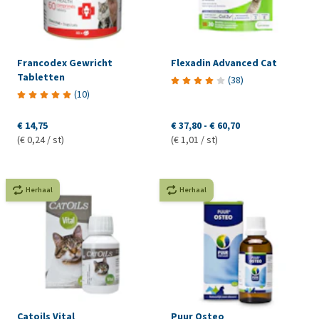
Francodex Gewricht
Flexadin Advanced Cat
Tabletten
(
38
)
(
10
)
€ 14,75
€ 37,80
-
€ 60,70
(€ 0,24 / st)
(€ 1,01 / st)
Herhaal
Herhaal
Catoils Vital
Puur Osteo