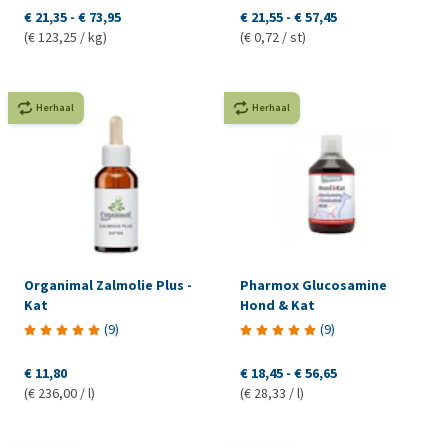
€ 21,35
-
€ 73,95
€ 21,55
-
€ 57,45
(€ 123,25 / kg)
(€ 0,72 / st)
Herhaal
Herhaal
Organimal Zalmolie Plus -
Pharmox Glucosamine
Kat
Hond & Kat
(
9
)
(
9
)
€ 11,80
€ 18,45
-
€ 56,65
(€ 236,00 / l)
(€ 28,33 / l)