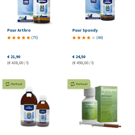
Puur Arthro
Puur Spondy
(
75
)
(
46
)
€ 21,90
€ 24,50
(€ 438,00 / l)
(€ 490,00 / l)
Herhaal
Herhaal