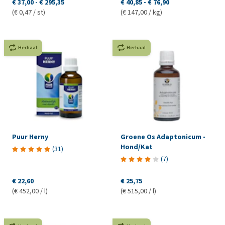
€ 37,00
-
€ 295,35
€ 40,85
-
€ 76,90
(€ 0,47 / st)
(€ 147,00 / kg)
Herhaal
Herhaal
Puur Herny
Groene Os Adaptonicum -
Hond/Kat
(
31
)
(
7
)
€ 22,60
€ 25,75
(€ 452,00 / l)
(€ 515,00 / l)