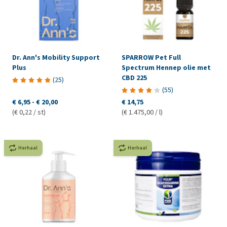
Dr. Ann's Mobility Support
SPARROW Pet Full
Plus
Spectrum Hennep olie met
CBD 225
(
25
)
(
55
)
€ 6,95
-
€ 20,00
€ 14,75
(€ 0,22 / st)
(€ 1.475,00 / l)
Herhaal
Herhaal