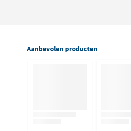
Samenstelling
Absintalsem (artemisia absinthium), citroenkruid 
xanthorrhiza), fenegriek (trigonella foenum graecu
(citrus paradisi), kruidnagel (caryophyllus aromatic
(natriumcaprylaat), 5 mg magnesiumcitraat, bent
Aanbevolen producten