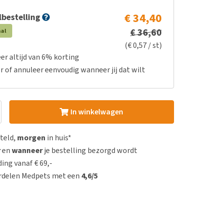
€ 34,40
bestelling
€ 36,60
aal
(€ 0,57 / st)
er altijd van 6% korting
r of annuleer eenvoudig wanneer jij dat wilt
In winkelwagen
steld,
morgen
in huis*
r
en
wanneer
je bestelling bezorgd wordt
ing vanaf € 69,-
rdelen Medpets met een
4,6/5