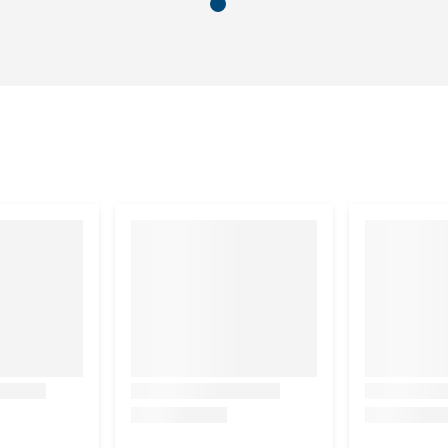
(artemisia abrotanum), javaanse kurkumawortel (curcuma
m), goudsbloem (calendula officinalis), grapefruitseed
us flos), echte tijm (thymus vulgaris), 55 mg caprylzuur
onite-montmorillonite.