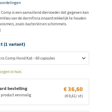
erproblemen
nd te zwaar wordt?
eoordelingen
derdom en dementie
lp! Mijn hond plast in
 Comp is een aanvullend diervoeder dat gegeven kan
is. Wat nu?
ergewicht en conditie
ilieu van de darmflora onaantrekkelijk te houden
kijk alles
anismen, zoals bacteriën en schimmels.
ieren, pezen en botten
e
uchtbaarheid
kijk alles
ct (1 variant)
cro Comp Hond Kat - 60 capsules
orgen in huis
€ 36,60
rd bestelling
e product eenmalig
(€ 0,61/ st)