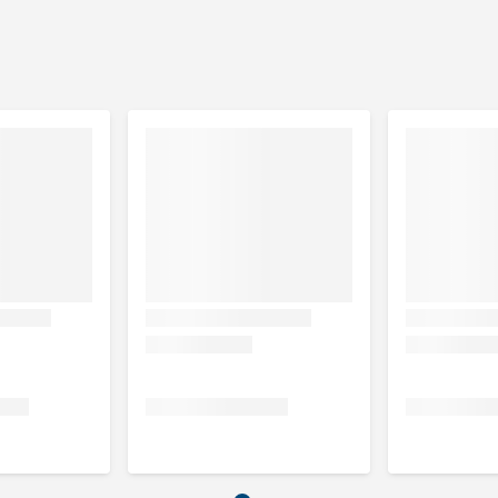
 capsules
psules
psules
psules
overleg met de dierenarts.
opengemaakt worden en gemengd met wat voer gegeven
dvies het poeder iets te bevochtigen, zodat het niet uit de