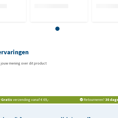
ervaringen
 jouw mening over dit product
Gratis
verzending vanaf € 69,-
Retourneren?
30 dag