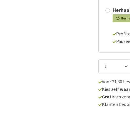
Herhaal
Herh
Profite
Pauzee
Voor 21:30 be
Kies zelf
waa
Gratis
verzend
Klanten beoo