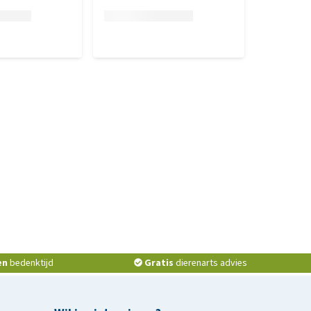
en
bedenktijd
Gratis
dierenarts advies