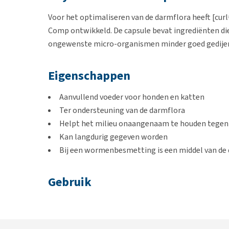
Voor het optimaliseren van de darmflora heeft [cur
Comp ontwikkeld. De capsule bevat ingrediënten di
ongewenste micro-organismen minder goed gedije
Eigenschappen
Aanvullend voeder voor honden en katten
Ter ondersteuning van de darmflora
Helpt het milieu onaangenaam te houden tege
Kan langdurig gegeven worden
Bij een wormenbesmetting is een middel van de 
Gebruik
Tenzij de dierenarts iets anders voorschrijft is de do
Dosering