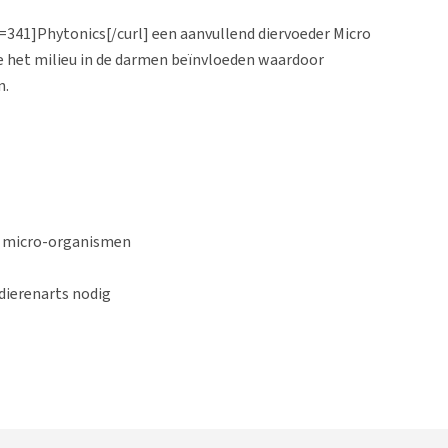
l=341]Phytonics[/curl] een aanvullend diervoeder Micro
e het milieu in de darmen beïnvloeden waardoor
n.
n micro-organismen
dierenarts nodig
sering als volgt: