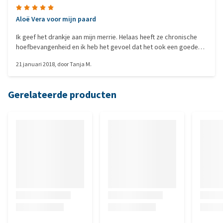
Aloë Vera voor mijn paard
Ik geef het drankje aan mijn merrie. Helaas heeft ze chronische
hoefbevangenheid en ik heb het gevoel dat het ook een goede
ondersteuning is voor haar algehele welzijn en stofwisseling. Ik
21 januari 2018
, door
Tanja M.
meng de volgens de voedingsaanbeveling aangegeven
hoeveelheid gewoon door het voer.
Gerelateerde producten