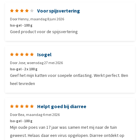
Voor spijsvertering
Door
Henny
,
maandag 8 juni 2026
Iso-gel - 100 g
Goed product voor de spijsvertering
Isogel
Door
Jose
,
woensdag 27 mei 2026
Iso-gel - 2 x 100 g
Geef het mijn katten voor soepele ontlasting. Werkt perfect. Ben
heel tevreden
Helpt goed bij diarree
Door
Bea
,
maandag 4 mei 2026
Iso-gel - 100 g
Mijn oude poes van 17 jaar was samen met mij naar de tuin
geweest. Helaas daar een virus opgelopen. Diarree ontdekt op