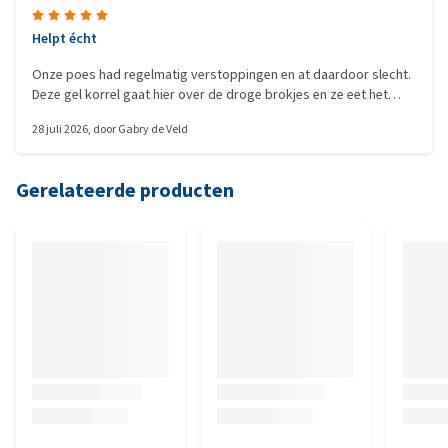
Helpt écht
Onze poes had regelmatig verstoppingen en at daardoor slecht.
Deze gel korrel gaat hier over de droge brokjes en ze eet het
erbij op. De verstopping is al een aantal jaar niet meer
28 juli 2026
, door
Gabry de Veld
voorgekomen. Wij zijn tevreden en onze poes meer blij!
Gerelateerde producten