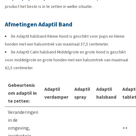
product het beste is in te zetten in welke situatie.
Afmetingen Adaptil Band
De Adaptil halsband Kleine Hond is geschikt voor pups en kleine
honden met een halsomtrek van maximaal 37,5 centimeter.
De Adaptil Calm halsband Middelgrote en grote Hond is geschikt
voor middelgrote en grote honden met een halsomtrek van maximaal
62,5 centimeter.
Gebeurtenis
Adaptil
Adaptil
Adaptil
Adapti
om adaptil in
verdamper
spray
halsband
table
te zetten:
Veranderingen
in de
omgeving,
++
incidentele