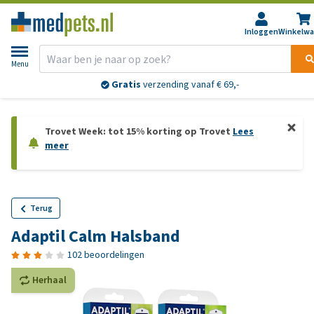
Inloggen
Winkelw
Menu
Gratis
verzending vanaf € 69,-
Trovet Week: tot 15% korting op Trovet
Lees
meer
Terug
Adaptil Calm Halsband
102 beoordelingen
Herhaal