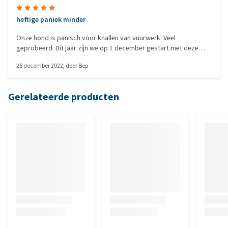
heftige paniek minder
Onze hond is panisch voor knallen van vuurwerk. Veel
geprobeerd. Dit jaar zijn we op 1 december gestart met deze
bundel supplementen. De paniek is -na ruim 2 weken gebruik- echt
25 december 2022
, door
Bep
minder. De angst voor vuurwerk is natuurlijk niet verdwenen,
maar we merken echt het verschil. Van blinde paniek (willen
vluchten, kwijlen, niet eten) naar af en toe angstig/onzeker bij
Gerelateerde producten
knallen is een hele vooruitgang.