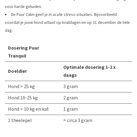
voor harde geluiden.
De Puur Calm geef je in acute stress-situaties. Bijvoorbeeld
voordat je jouw hond uitlaat op knaldagen en op 31 december de hele
dag.
Dosering Puur
Tranquil
Optimale dosering 1-2 x
Doeldier
daags
Hond > 25 kg
3 gram
Hond 10-25 kg
2 gram
Hond < 10 kg en kat
1 gram
1 theelepel
= circa 3 gram