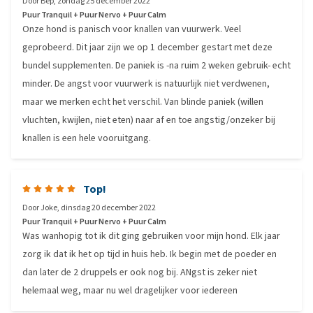
Door
Bep
,
zondag 25 december 2022
Puur Tranquil + Puur Nervo + Puur Calm
Onze hond is panisch voor knallen van vuurwerk. Veel
geprobeerd. Dit jaar zijn we op 1 december gestart met deze
bundel supplementen. De paniek is -na ruim 2 weken gebruik- echt
minder. De angst voor vuurwerk is natuurlijk niet verdwenen,
maar we merken echt het verschil. Van blinde paniek (willen
vluchten, kwijlen, niet eten) naar af en toe angstig/onzeker bij
knallen is een hele vooruitgang.
Top!
Door
Joke
,
dinsdag 20 december 2022
Puur Tranquil + Puur Nervo + Puur Calm
Was wanhopig tot ik dit ging gebruiken voor mijn hond. Elk jaar
zorg ik dat ik het op tijd in huis heb. Ik begin met de poeder en
dan later de 2 druppels er ook nog bij. ANgst is zeker niet
helemaal weg, maar nu wel dragelijker voor iedereen