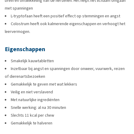
brein en ontwikkeling van de hersenen. Het helpt het lichaam omgaan
met spanningen
L-tryptofaan heeft een positief effect op stemmingen en angst
Colostrum heeft ook kalmerende eigenschappen en verhoogt het
leervermogen.
Eigenschappen
Smakelijk kauwtabletten
Inzetbaar bij angst en spanningen door onweer, vuurwerk, reizen
of dierenartsbezoeken
Gemakkelijk te geven met wat lekkers
Veilig en niet verslavend
Met natuurlijke ingrediënten
Snelle werking: al na 30 minuten
Slechts 11 kcal per chew
Gemakkelijk te halveren