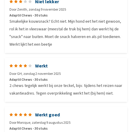
Niet lekker
Door
Zenith
,
zondag 9 november 2025
Adaptil Chews - 30 stuks
Smakelijke kouwsnack? Echt niet. Mijn hond eet het niet gewoon,
rol ik het in vleeswaar (meestal de truk bij hem) dan werkt hij de
"snack" naar buiten. Moet de snack halveren en als pil toedienen.
Werkt lijkt het een beetje
Werkt
Door
GH
,
zondag 2 november 2025
Adaptil Chews - 30 stuks
2 chews tegelijk werkt bij onze teckel, bijv. tijdens het reizen naar
vakantieadres. Tegen overprikkeling werkt het (bij hem) niet.
Werkt goed
Door
Monique
,
zaterdag 9 augustus 2025
Adaptil Chews - 30 stuks