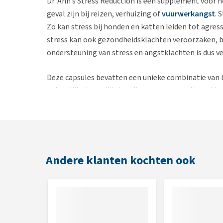
Dr. Ann’s Stress Reduction is een supplement voor h
geval zijn bij reizen, verhuizing of
vuurwerkangst
. 
Zo kan stress bij honden en katten leiden tot agress
stress kan ook gezondheidsklachten veroorzaken, bi
ondersteuning van stress en angstklachten is dus ve
Deze capsules bevatten een unieke combinatie van
natuurlijke ingrediënten die samen een optimaal 
Lactium® is een eiwit dat van nature aanwezig 
werking. Daarnaast voorkomt Lactium® gezondheids
L-Theanine is een natuurlijke rustgever uit groe
en angst.
Andere klanten kochten ook
Dit supplement is geschikt voor korte periodes van 
zoals slaperigheid bekend.
In het kort