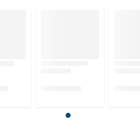
1x daags 2 capsules
1x daags 3 capsules
eduction?
een snack. Of geef de capsule in het geheel. Aangeraden
 of verlenging van de gebruiksduur.
 dagen voorafgaand aan de stressvolle gebeurtenis.
 bereiken, is de aanvankelijke gebruiksduur tenminste 2
er van 6 mm.