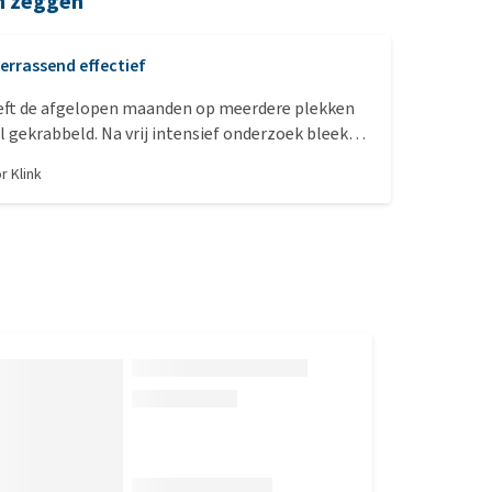
n zeggen
errassend effectief
eeft de afgelopen maanden op meerdere plekken
al gekrabbeld. Na vrij intensief onderzoek bleek
hijnlijk de oorzaak te zijn. Vervolgens raadde onze
or
Klink
j het middel van Dr. Anns aan. Ik was eerst erg
aar moet nu zeggen dat het verrassend goed
e plekken groeien langzaam weer dicht en mijn
tiger te zijn.