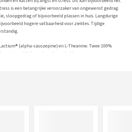
onden en katten bij angst en stress. Dit kan bijvoorbeeld het
Stress is een belangrijke veroorzaker van ongewenst gedrag.
ie, sloopgedrag of bijvoorbeeld plassen in huis. Langdurige
jvoorbeeld hogere vatbaarheid voor ziektes. Tijdige
rstandig.
 Lactium® (alpha-casozepine) en L-Theanine. Twee 100%
kalmeringsmiddel voor honden en katten vormen.
is in moedermelk. Het heeft een ontspannende en kalmerende
klachten als gevolg van stress.
ne thee en draagt bij aan de normale weerstand tegen stress
stress én voor langdurig gebruik. Er zijn geen bijwerkingen