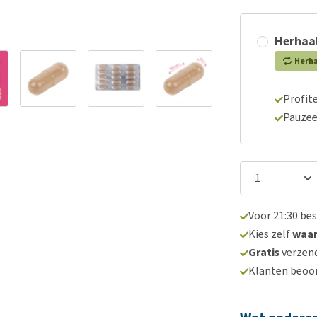
Herhaal
Herh
Profite
Pauzee
Voor 21:30 be
Kies zelf
waa
Gratis
verzend
Klanten beoo