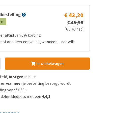
€ 43,20
bestelling
€ 45,95
aal
(€ 0,48 / st)
er altijd van 6% korting
r of annuleer eenvoudig wanneer jij dat wilt
In winkelwagen
steld,
morgen
in huis*
r
en
wanneer
je bestelling bezorgd wordt
ing vanaf € 69,-
rdelen Medpets met een
4,6/5