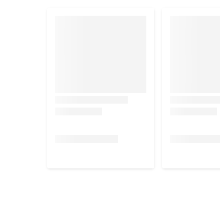
Hond 10-25 kg
Hond >25 kg
Hoe gebruik je Dr. Ann's Stress R
Open de capsule en meng het poeder met voedsel of 
wordt om een dierenarts te raadplegen vóór aanvang
Bij kortdurend gebruik: start met toedienen 5-7
Bij langdurig gebruik: om het gewenste effect te
maanden.
Inhoud
30 capsules
De capsules zijn 19 mm lang en hebben een diamet