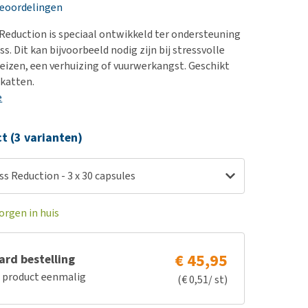
erproblemen
nd te zwaar wordt?
beoordelingen
derdom en dementie
lp! Mijn hond plast in
s Reduction is speciaal ontwikkeld ter ondersteuning
is. Wat nu?
ergewicht en conditie
ess. Dit kan bijvoorbeeld nodig zijn bij stressvolle
kijk alles
 reizen, een verhuizing of vuurwerkangst. Geschikt
ieren, pezen en botten
katten.
uchtbaarheid
e
kijk alles
ct (3 varianten)
ess Reduction - 3 x 30 capsules
orgen in huis
€ 45,95
rd bestelling
e product eenmalig
(€ 0,51/ st)