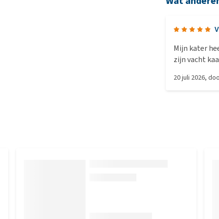
Wat andere
V
Mijn kater h
zijn vacht ka
stress waarsc
20 juli 2026
, do
dierenarts mi
sceptisch, m
werkt. De kal
kater lijkt rus