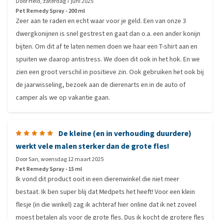
Door
Held
,
zaterdag 7 juni 2025
Pet Remedy Spray - 200 ml
Zeer aan te raden en echt waar voor je geld. Een van onze 3
dwergkonijnen is snel gestrest en gaat dan o.a. een ander konijn
bijten. Om dit af te laten nemen doen we haar een T-shirt aan en
spuiten we daarop antistress. We doen dit ook in het hok. En we
zien een groot verschil in positieve zin. Ook gebruiken het ook bij
de jaarwisseling, bezoek aan de dierenarts en in de auto of
camper als we op vakantie gaan.
De kleine (en in verhouding duurdere)
werkt vele malen sterker dan de grote fles!
Door
San
,
woensdag 12 maart 2025
Pet Remedy Spray - 15 ml
Ik vond dit product ooit in een dierenwinkel die niet meer
bestaat. Ik ben super blij dat Medpets het heeft! Voor een klein
flesje (in die winkel) zag ik achteraf hier online dat ik net zoveel
moest betalen als voor de grote fles. Dus ik kocht de grotere fles