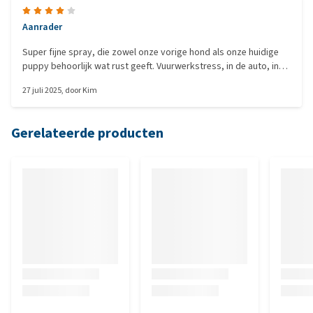
Aanrader
Super fijne spray, die zowel onze vorige hond als onze huidige
puppy behoorlijk wat rust geeft. Vuurwerkstress, in de auto, in
de bench. Multi inzetbaar, door de plek in te sprayen of het met je
27 juli 2025
, door
Kim
handen over de vacht te verdelen. Heel fijn product!
Gerelateerde producten