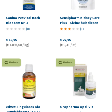
Canina Petvital Bach
Sensipharm Kidney Care
Bloesem Nr. 4
Plus - Kleine huisdieren
(
0
)
(
1
)
€ 10,95
€ 27,95
(€ 1.095,00 / kg)
(€ 0,31 / st)
Herhaal
Herhaal
cdVet Singulares Bio-
Oropharma Opti-Vit
Teunisbloemolie DAB