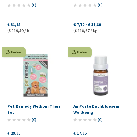
(
0
)
(
0
)
€ 31,95
€ 7,70
-
€ 17,80
(€ 319,50 / l)
(€ 118,67 / kg)
Herhaal
Herhaal
Pet Remedy Welkom Thuis
AniForte Bachbloesem
Set
Wellbeing
(
0
)
(
0
)
€ 29,95
€ 17,95