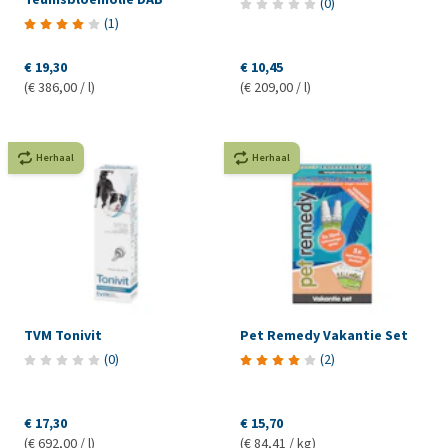
(
0
)
(
1
)
€ 19,30
€ 10,45
(€ 386,00 / l)
(€ 209,00 / l)
Herhaal
Herhaal
TVM Tonivit
Pet Remedy Vakantie Set
(
0
)
(
2
)
€ 17,30
€ 15,70
(€ 692,00 / l)
(€ 84,41 / kg)