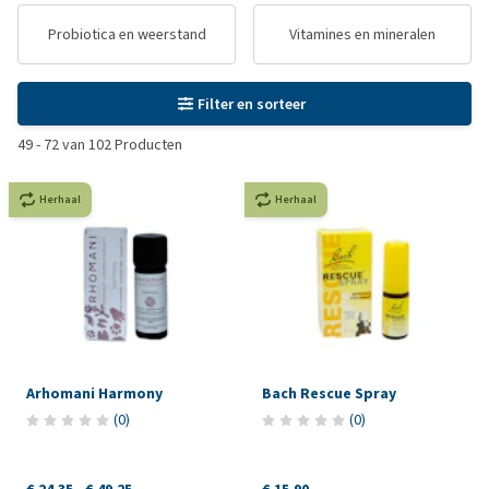
Probiotica en weerstand
Vitamines en mineralen
Filter en sorteer
49
-
72
van
102
Producten
Herhaal
Herhaal
Arhomani Harmony
Bach Rescue Spray
(
0
)
(
0
)