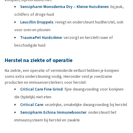
Sensipharm Monoderma Dry – Kleine Huisdieren
: bij jeuk,
schilfers of droge huid
Leucillin Druppels
: reinigt en ondersteunt huidherstel, ook
voor oren en plooien
TraumaPet Huidcrème
: verzorgt en herstelt ruwe of
beschadigde huid
Herstel na ziekte of operatie
Na ziekte, een operatie of verminderde eetlust hebben je konijnen
soms extra ondersteuning nodig. Hieronder vind je voedzame
producten en immuunversterkers voor herstel:
Critical Care Fine Grind
: fijne dwangvoeding voor konijnen
die (tijdelijk) niet eten
Critical Care
: vezelrijke, smakelijke dwangvoeding bij herstel
Sensipharm Echina Immunebooster
: ondersteunt het
immuunsysteem bij herstel en zwakte