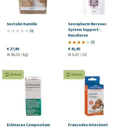
Sectolin Kamille
Sensipharm Nervous
System Support -
(
0
)
Huisdieren
(
8
)
€ 27,80
€ 41,95
(€ 46,33 / kg)
(€ 0,47 / st)
Herhaal
Herhaal
Echinacea Compositum
Francodex Intestinet