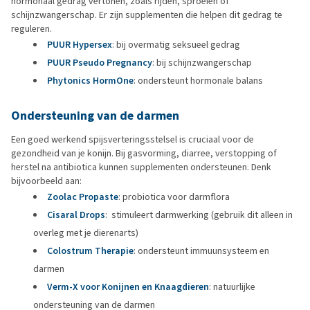
hormonaal gedrag vertonen, zoals rijden, sproeien of
schijnzwangerschap. Er zijn supplementen die helpen dit gedrag te
reguleren.
PUUR Hypersex
: bij overmatig seksueel gedrag
PUUR Pseudo Pregnancy
: bij schijnzwangerschap
Phytonics HormOne
: ondersteunt hormonale balans
Ondersteuning van de darmen
Een goed werkend spijsverteringsstelsel is cruciaal voor de
gezondheid van je konijn. Bij gasvorming, diarree, verstopping of
herstel na antibiotica kunnen supplementen ondersteunen. Denk
bijvoorbeeld aan:
Zoolac Propaste
: probiotica voor darmflora
Cisaral Drops
: stimuleert darmwerking (gebruik dit alleen in
overleg met je dierenarts)
Colostrum Therapie
: ondersteunt immuunsysteem en
darmen
Verm-X voor Konijnen en Knaagdieren
: natuurlijke
ondersteuning van de darmen