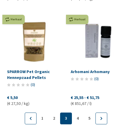
Herhaal
Herhaal
SPARROW Pet Organic
Arhomani Arhomany
Hennepzaad Pellets
(
0
)
(
0
)
€ 5,50
€ 25,55
-
€ 51,75
(€ 27,50 / kg)
(€ 851,67 / l)
1
2
3
4
5