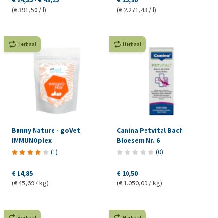
€ 24,35
-
€ 49,25
€ 15,90
(€ 391,50 / l)
(€ 2.271,43 / l)
Herhaal
Herhaal
Bunny Nature - goVet
Canina Petvital Bach
IMMUNOplex
Bloesem Nr. 6
(
1
)
(
0
)
€ 14,85
€ 10,50
(€ 45,69 / kg)
(€ 1.050,00 / kg)
Herhaal
Herhaal