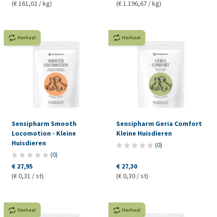
(€ 161,02 / kg)
(€ 1.196,67 / kg)
Herhaal
Herhaal
Sensipharm Smooth
Sensipharm Geria Comfort
Locomotion - Kleine
Kleine Huisdieren
Huisdieren
(
0
)
(
0
)
€ 27,95
€ 27,30
(€ 0,31 / st)
(€ 0,30 / st)
Herhaal
Herhaal