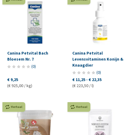
Canina Petvital Bach
Canina Petvital
Bloesem Nr. 7
Levensvitaminen Konijn &
Knaagdier
(
0
)
(
0
)
€ 9,25
€ 11,25
-
€ 22,35
(€ 925,00 / kg)
(€ 223,50 / l)
Herhaal
Herhaal