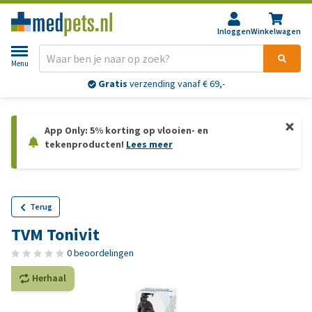
Inloggen
Winkelwagen
Menu
Gratis
verzending vanaf € 69,-
App Only: 5% korting op vlooien- en
tekenproducten!
Lees meer
Terug
TVM Tonivit
0 beoordelingen
Herhaal