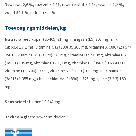
Ruw eiwit 2,6 %, ruw vet < 1 %, ruwe celstof < 1 %, ruwe as 1,2 %,
vocht 90.8 %, natrium < 1 %.
Toevoegingsmiddelen/kg
Nutritioneel
: koper (3b405) 21 mg, mangaan (E5) 203 mg, zink
(3b605) 15,2 mg, vitamine C (3a300) 39 360 mg, vitamine A (3a672c) 677
950 UI, vitamine B1 (3a820) 135 mg, vitamine B2 271 mg, vitamine B6
(3a831) 135 mg, vitamine B12 1,3 mg, vitamine D3 (3a671) 169 487 UI,
vitamine E(3a700) 135 UI, vitamine K3 (3a710) 138 mg, niacinamide
(3a315) 1 355 mg, cholinechloride (3a890) 1 525 mg,lysine (3.2.3) 169
mg.
Sensorieel
: taurine 19 342 mg
Technologisch
: bewaarmiddelen