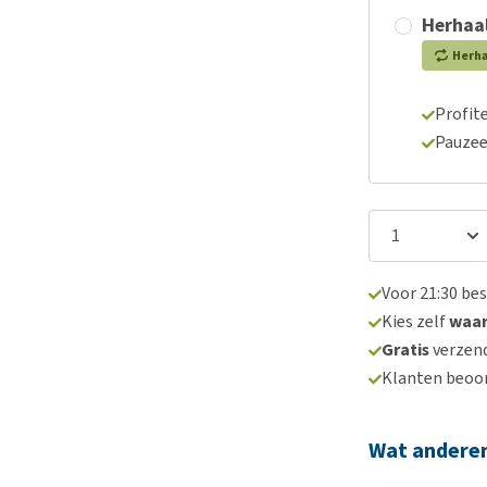
Herhaal
Herh
Profite
Pauzee
Voor 21:30 be
Kies zelf
waa
Gratis
verzend
Klanten beoo
Wat andere