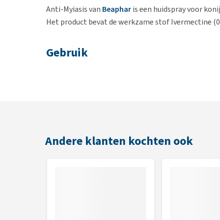
Anti-Myiasis van
Beaphar
is een huidspray voor koni
Het product bevat de werkzame stof Ivermectine (
Gebruik
Verwijder voor het gebruik van Anti-Myiasis de faece
hoeveelheid (zie tabel hieronder) op de achterzijde 
van de staart. De oppervlakte onder de staart en tu
Gebruik voor een preventieve behandeling Anti-Myiasi
baden de werking van het product kan verminderen e
Andere klanten kochten ook
Werkingsduur:
Ca. 12 weken werkzaam. De behandel
Dosering
Lichaamsgewicht in kg