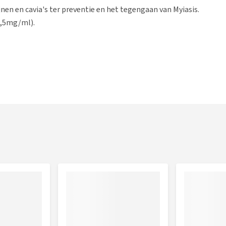
jnen en cavia's ter preventie en het tegengaan van Myiasis.
0,5mg/ml).
s en zorg voor goede hygiëne in het hok. Spray de juiste
van het dier, vanaf het midden van de rug tot aan het puntje
ssen de achterpoten van het dier verdienen extra aandacht.
s vroeg in de zomer voordat er vliegen zijn. Let er op dat
n er dan een meer frequente toediening is vereist.
ing niet binnen 4 weken herhalen.
Aantal keer sprayen