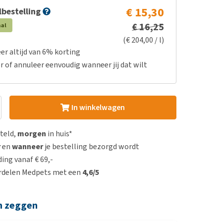
€ 15,30
bestelling
€ 16,25
aal
(€ 204,00 / l)
er altijd van 6% korting
r of annuleer eenvoudig wanneer jij dat wilt
In winkelwagen
steld,
morgen
in huis*
r
en
wanneer
je bestelling bezorgd wordt
ing vanaf € 69,-
rdelen Medpets met een
4,6/5
n zeggen