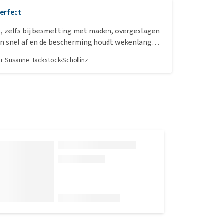
erfect
t, zelfs bij besmetting met maden, overgeslagen
n snel af en de bescherming houdt wekenlang
at ik dit product pas na 20 jaar leven met
or
Susanne Hackstock-Schollinz
ontdekt. Enige minpunt - niet altijd beschikbaar