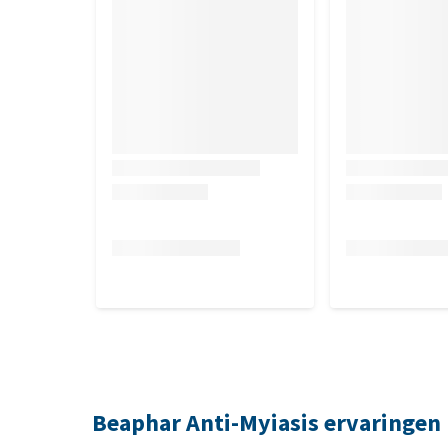
Veiligheidsmaatregelen voor geb
Vermijd contact met huid en ogen.
Draag tijdens gebruik handschoenen.
Wanneer er contact is met huid of ogen, was dire
Niet eten of roken tijdens het gebruik.
Buiten het bereik van kinderen bewaren.
Bewaren in oorspronkelijke verpakking op kame
Lees voor het gebruik de bijsluiter. Gebruik het 
Verpakking
Inhoud 75 ml.
Samenstelling
Beaphar Anti-Myiasis ervaringen