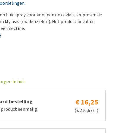
erproblemen
nd te zwaar wordt?
eoordelingen
derdom en dementie
lp! Mijn hond plast in
een huidspray voor konijnen en cavia's ter preventie
is. Wat nu?
ergewicht en conditie
van Myiasis (madenziekte). Het product bevat de
kijk alles
Ivermectine.
ieren, pezen en botten
e
uchtbaarheid
kijk alles
orgen in huis
€ 16,25
rd bestelling
e product eenmalig
(€ 216,67/ l)