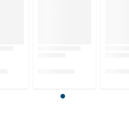
ruik
ct met veel water.
rtemperatuur.
product na overleg met jouw dierenarts.