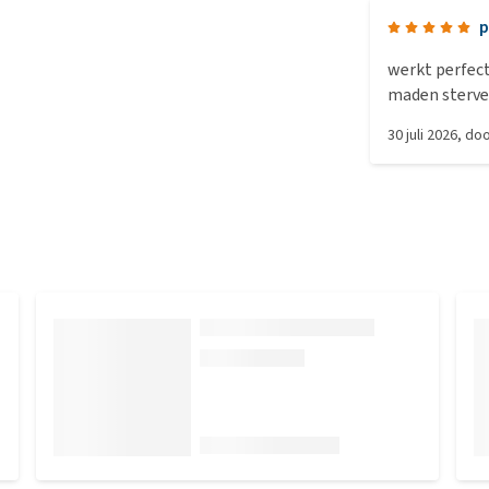
p
werkt perfec
maden sterve
aan, jammer d
30 juli 2026
, do
konijnen heb 