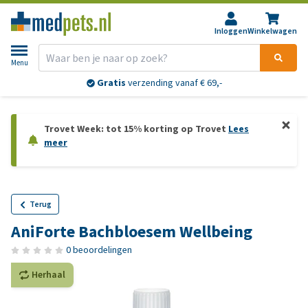
Inloggen
Winkelwagen
Menu
Gratis
verzending vanaf € 69,-
Trovet Week: tot 15% korting op Trovet
Lees
meer
Terug
AniForte Bachbloesem Wellbeing
0 beoordelingen
Herhaal