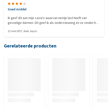
Goed middel
Ik geef dit aan mijn cavia's waarvan eentje last heeft van
gevoelige darmen. Dit geef ik als ondersteuning en ze vinden het
lekker! De 'zwakkere' eet vrijwel alles dus die had er geen
11 mei 2017
, door
Joyce
problemen mee. De andere cavia is wat kieskeuriger dus die
moest even wennen maar nam het na enkele dagen ook aan.
Gerelateerde producten