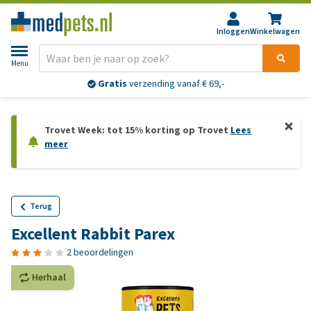
Inloggen
Winkelwagen
Menu
Gratis
verzending vanaf € 69,-
Trovet Week: tot 15% korting op Trovet
Lees
meer
Terug
Excellent Rabbit Parex
2 beoordelingen
Herhaal