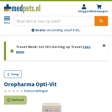
Inloggen
Winkelwagen
Menu
Gratis
verzending vanaf € 69,-
Trovet Week: tot 15% korting op Trovet
Lees
meer
Terug
Oropharma Opti-Vit
0 beoordelingen
Herhaal