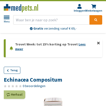
Inloggen
Winkelwagen
Menu
Gratis
verzending vanaf € 69,-
Trovet Week: tot 15% korting op Trovet
Lees
meer
Terug
Echinacea Compositum
0 beoordelingen
Herhaal