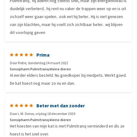
Pulmitranq.. hij ademt nog steeds snel, maar zijn energieniveau is
duidelijk verbeterd.. hij rent nu vaker de trappen weer op en is uit
zichzelf weer gaan spelen.. ook eet hij beter.. Hij is niet genezen
van zijn klachten, maar hij voelt zich zichtbaar beter.. wij blijven
dit voorlopig geven
Prima
Door
Pietie
,
donderdag 24 maart 2022
Sensipharm Pulmitranq kleine dieren
Al eerder elders besteld. Nu goedkoper bij medpets. Werkt goed.
De kat hoest nog maar zo nu en dan.
Beter met dan zonder
Door
L.M. Deroo
,
vrijdag 18 december 2020
Sensipharm Pulmitranq kleine dieren
Het hoesten van mijn kat is met Pulmitranq verminderd en áls ze
hoest is het snel over.