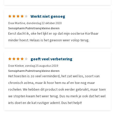
Werkt niet genoeg
Door
Martine
,
donderdag 22 oktober 2020
Sensipharm Pulmitranq kleine dieren
Eerst dacht ik, oke het lijkt er op dat mijn oosterse Korthaar
minder hoest. Helaas is het gewoon weer volop terug.
geeft veel verbetering
Door
Kleiker
,
zondag 25 augustus 2019
Sensipharm Pulmitranq kleine dieren
Het hoesten is zo veel verminderd, het zat wel los, soort van
chronisch astma, maar ik hoor hem nu af en toe nog maar
rochelen. We hebben dit product ook eerder gebruikt, maar toen
we stopten kwam het weer terug. Dus nu merk je ook dat het wel
iets doet en de kat rustiger ademt. Dus het helpt!