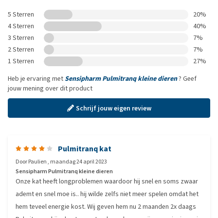
5 Sterren
20%
4 Sterren
40%
3 Sterren
7%
2 Sterren
7%
1 Sterren
27%
Heb je ervaring met
Sensipharm Pulmitranq kleine dieren
? Geef
jouw mening over dit product
Schrijf jouw eigen review
Pulmitranq kat
Door
Paulien
,
maandag 24 april 2023
Sensipharm Pulmitranq kleine dieren
Onze kat heeft longproblemen waardoor hij snel en soms zwaar
ademt en snel moe is.. hij wilde zelfs niet meer spelen omdat het
hem teveel energie kost. Wij geven hem nu 2 maanden 2x daags