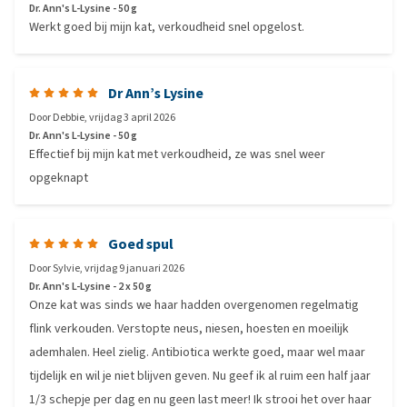
Dr. Ann's L-Lysine - 50 g
Werkt goed bij mijn kat, verkoudheid snel opgelost.
Dr Ann’s Lysine
Door
Debbie
,
vrijdag 3 april 2026
Dr. Ann's L-Lysine - 50 g
Effectief bij mijn kat met verkoudheid, ze was snel weer
opgeknapt
Goed spul
Door
Sylvie
,
vrijdag 9 januari 2026
Dr. Ann's L-Lysine - 2 x 50 g
Onze kat was sinds we haar hadden overgenomen regelmatig
flink verkouden. Verstopte neus, niesen, hoesten en moeilijk
ademhalen. Heel zielig. Antibiotica werkte goed, maar wel maar
tijdelijk en wil je niet blijven geven. Nu geef ik al ruim een half jaar
1/3 schepje per dag en nu geen last meer! Ik strooi het over haar