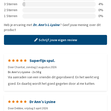
3 Sterren
4%
2 Sterren
0%
1 Sterren
0%
Heb je ervaring met
Dr. Ann's L-Lysine
? Geef jouw mening over dit
product
Schrijf jouw eigen review
Superfijn spul.
Door
Chantal
,
zondag 2 augustus 2026
Dr. Ann's L-Lysine - 2 x 50 g
Via aanraden van een vriendin dit geprobeerd. En het werkt erg
goed. En daarbij wordt het goed gegeten door al me katten.
Dr Ann’s Lysine
Door
Debbie
,
vrijdag 3 april 2026