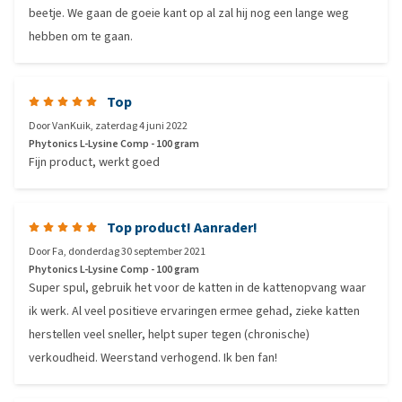
beetje. We gaan de goeie kant op al zal hij nog een lange weg
hebben om te gaan.
Top
Door
VanKuik
,
zaterdag 4 juni 2022
Phytonics L-Lysine Comp - 100 gram
Fijn product, werkt goed
Top product! Aanrader!
Door
Fa
,
donderdag 30 september 2021
Phytonics L-Lysine Comp - 100 gram
Super spul, gebruik het voor de katten in de kattenopvang waar
ik werk. Al veel positieve ervaringen ermee gehad, zieke katten
herstellen veel sneller, helpt super tegen (chronische)
verkoudheid. Weerstand verhogend. Ik ben fan!