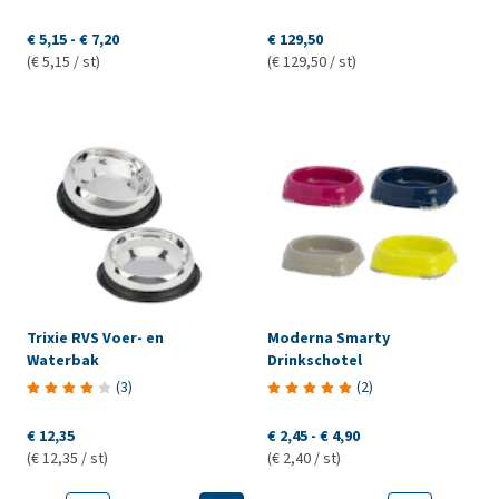
€ 5,15
-
€ 7,20
€ 129,50
(€ 5,15 / st)
(€ 129,50 / st)
Trixie RVS Voer- en
Moderna Smarty
Waterbak
Drinkschotel
(
3
)
(
2
)
€ 12,35
€ 2,45
-
€ 4,90
(€ 12,35 / st)
(€ 2,40 / st)