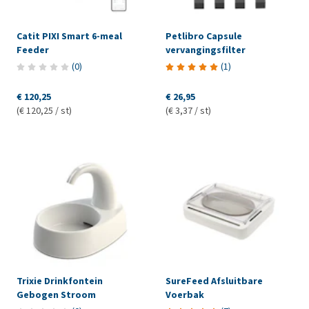
Catit PIXI Smart 6-meal
Petlibro Capsule
Feeder
vervangingsfilter
(
0
)
(
1
)
€ 120,25
€ 26,95
(€ 120,25 / st)
(€ 3,37 / st)
Trixie Drinkfontein
SureFeed Afsluitbare
Gebogen Stroom
Voerbak