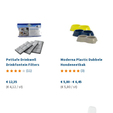
PetSafe Drinkwell
Moderna Plastic Dubbele
Drinkfontein Filters
Hondeneetbak
(
11
)
(
3
)
€ 12,35
€ 5,80
-
€ 6,45
(€ 4,12 / st)
(€ 5,80 / st)