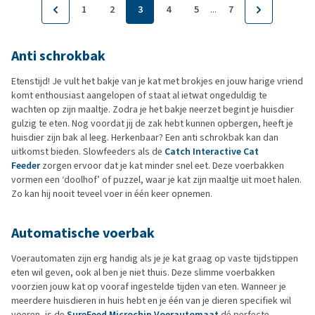
...
1
2
3
4
5
7
Anti schrokbak
Etenstijd! Je vult het bakje van je kat met brokjes en jouw harige vriend
komt enthousiast aangelopen of staat al ietwat ongeduldig te
wachten op zijn maaltje. Zodra je het bakje neerzet begint je huisdier
gulzig te eten. Nog voordat jij de zak hebt kunnen opbergen, heeft je
huisdier zijn bak al leeg. Herkenbaar? Een anti schrokbak kan dan
uitkomst bieden. Slowfeeders als de
Catch Interactive Cat
Feeder
zorgen ervoor dat je kat minder snel eet. Deze voerbakken
vormen een ‘doolhof’ of puzzel, waar je kat zijn maaltje uit moet halen.
Zo kan hij nooit teveel voer in één keer opnemen.
Automatische voerbak
Voerautomaten zijn erg handig als je je kat graag op vaste tijdstippen
eten wil geven, ook al ben je niet thuis. Deze slimme voerbakken
voorzien jouw kat op vooraf ingestelde tijden van eten. Wanneer je
meerdere huisdieren in huis hebt en je één van je dieren specifiek wil
voeren, is de
SureFeed Microchip Voerautomaat
dé perfecte