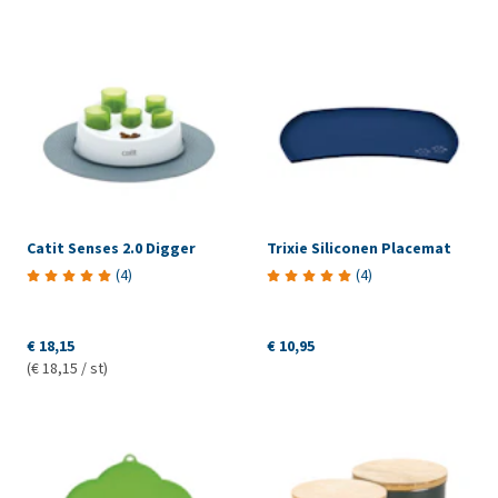
Catit Senses 2.0 Digger
Trixie Siliconen Placemat
(
4
)
(
4
)
€ 18,15
€ 10,95
(€ 18,15 / st)