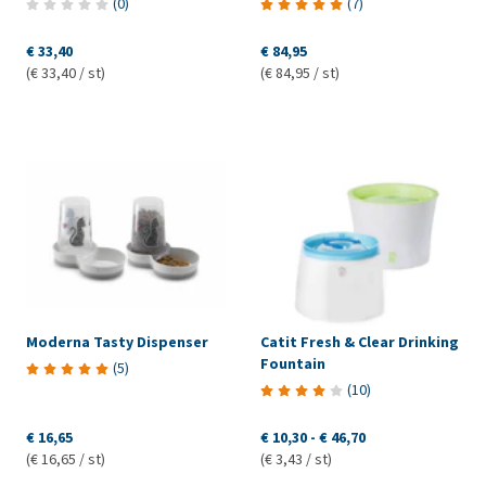
(
0
)
(
7
)
€ 33,40
€ 84,95
(€ 33,40 / st)
(€ 84,95 / st)
Moderna Tasty Dispenser
Catit Fresh & Clear Drinking
Fountain
(
5
)
(
10
)
€ 16,65
€ 10,30
-
€ 46,70
(€ 16,65 / st)
(€ 3,43 / st)