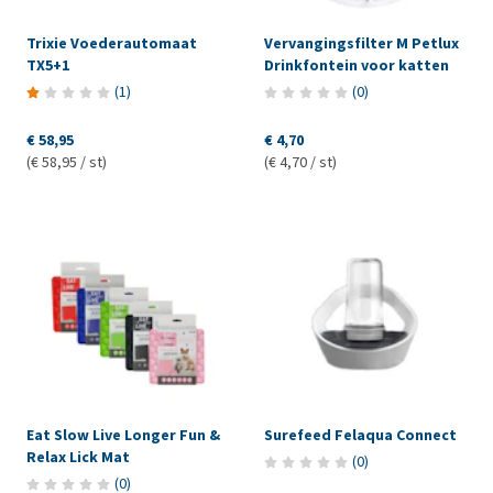
Trixie Voederautomaat
Vervangingsfilter M Petlux
TX5+1
Drinkfontein voor katten
(
1
)
(
0
)
€ 58,95
€ 4,70
(€ 58,95 / st)
(€ 4,70 / st)
Eat Slow Live Longer Fun &
Surefeed Felaqua Connect
Relax Lick Mat
(
0
)
(
0
)