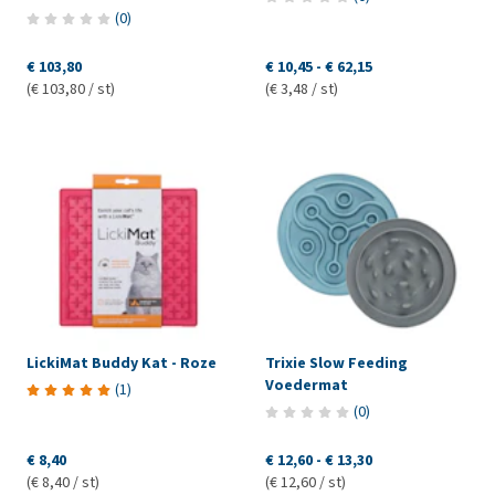
(
0
)
€ 103,80
€ 10,45
-
€ 62,15
(€ 103,80 / st)
(€ 3,48 / st)
LickiMat Buddy Kat - Roze
Trixie Slow Feeding
Voedermat
(
1
)
(
0
)
€ 8,40
€ 12,60
-
€ 13,30
(€ 8,40 / st)
(€ 12,60 / st)