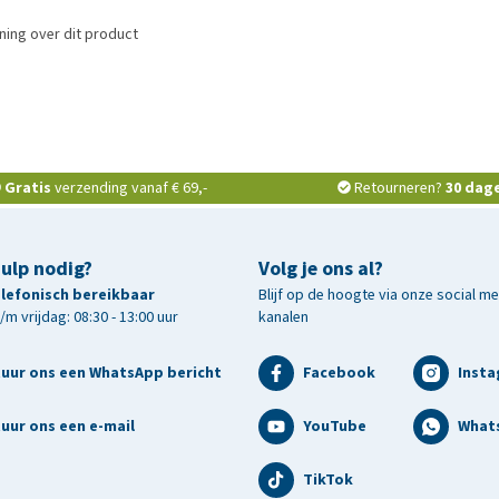
ing over dit product
Gratis
verzending vanaf € 69,-
Retourneren?
30 dag
hulp nodig?
Volg je ons al?
telefonisch bereikbaar
Blijf op de hoogte via onze social m
m vrijdag: 08:30 - 13:00 uur
kanalen
tuur ons een WhatsApp bericht
Facebook
Inst
uur ons een e-mail
YouTube
What
TikTok