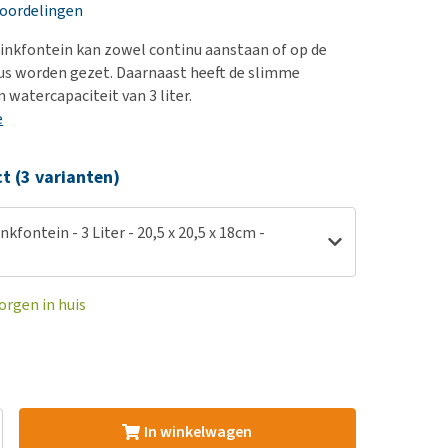
erproblemen
nd te zwaar wordt?
eoordelingen
derdom en dementie
lp! Mijn hond plast in
inkfontein kan zowel continu aanstaan of op de
is. Wat nu?
ergewicht en conditie
 worden gezet. Daarnaast heeft de slimme
kijk alles
 watercapaciteit van 3 liter.
ieren, pezen en botten
e
uchtbaarheid
kijk alles
ct (3 varianten)
kfontein - 3 Liter - 20,5 x 20,5 x 18cm -
orgen in huis
In winkelwagen