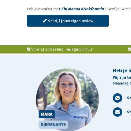
Heb je ervaring met
Ebi Manoa drinkfontein
? Geef jouw men
Schrijf jouw eigen review
Voor 21:30 besteld,
morgen
in huis*
Heb je 
Wij zijn 
Maandag t/
S
St