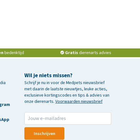
en
bedenktijd
Gratis
dierenarts advies
Wil je niets missen?
edia
Schrijf je nu in voor de Medpets nieuwsbrief
met daarin de laatste nieuwtjes, leuke acties,
exclusieve kortingscodes en tips & advies van
onze dierenarts.
Voorwaarden nieuwsbrief
agram
sApp
Inschrijven