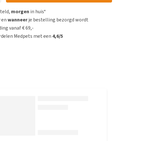
steld,
morgen
in huis*
r
en
wanneer
je bestelling bezorgd wordt
ing vanaf € 69,-
rdelen Medpets met een
4,6/5