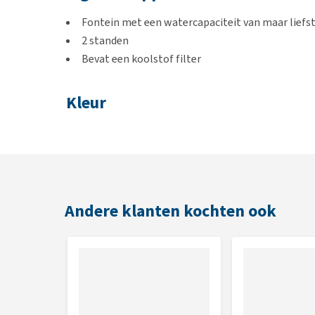
Fontein met een watercapaciteit van maar liefst 
2 standen
Bevat een koolstof filter
Kleur
Beschikbaar in de kleurencombinaties:
Zwart/ wit
Wit/ grijs
Andere klanten kochten ook
Afmetingen
20,5 x 20,5 x 18cm
Inhoud
3 liter