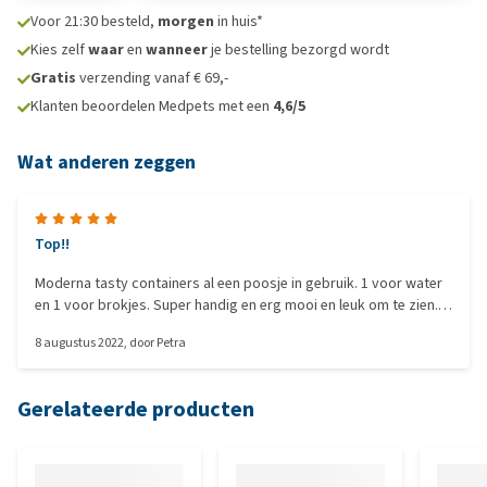
Voor 21:30 besteld,
morgen
in huis*
Kies zelf
waar
en
wanneer
je bestelling bezorgd wordt
Gratis
verzending vanaf € 69,-
Klanten beoordelen Medpets met een
4,6/5
Wat anderen zeggen
Top!!
Moderna tasty containers al een poosje in gebruik. 1 voor water
en 1 voor brokjes. Super handig en erg mooi en leuk om te zien.
Zeker een aanrader!
8 augustus 2022
, door
Petra
Gerelateerde producten