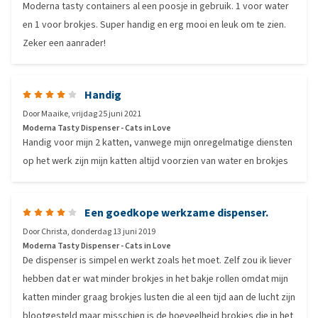
Moderna tasty containers al een poosje in gebruik. 1 voor water
en 1 voor brokjes. Super handig en erg mooi en leuk om te zien.
Zeker een aanrader!
Handig
Door
Maaike
,
vrijdag 25 juni 2021
Moderna Tasty Dispenser - Cats in Love
Handig voor mijn 2 katten, vanwege mijn onregelmatige diensten
op het werk zijn mijn katten altijd voorzien van water en brokjes
Een goedkope werkzame dispenser.
Door
Christa
,
donderdag 13 juni 2019
Moderna Tasty Dispenser - Cats in Love
De dispenser is simpel en werkt zoals het moet. Zelf zou ik liever
hebben dat er wat minder brokjes in het bakje rollen omdat mijn
katten minder graag brokjes lusten die al een tijd aan de lucht zijn
blootgesteld maar misschien is de hoeveelheid brokjes die in het