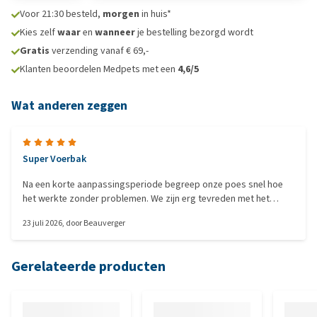
Voor 21:30 besteld,
morgen
in huis*
Kies zelf
waar
en
wanneer
je bestelling bezorgd wordt
Gratis
verzending vanaf € 69,-
Klanten beoordelen Medpets met een
4,6/5
Wat anderen zeggen
Super Voerbak
Na een korte aanpassingsperiode begreep onze poes snel hoe
het werkte zonder problemen. We zijn erg tevreden met het
product, de vliegen zijn eindelijk van de voerbak verdwenen.
23 juli 2026
, door
Beauverger
Gerelateerde producten