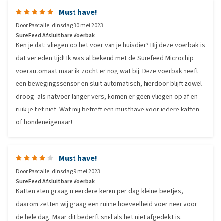
Must have!
Door
Pascalle
,
dinsdag 30 mei 2023
SureFeed Afsluitbare Voerbak
Ken je dat: vliegen op het voer van je huisdier? Bij deze voerbak is
dat verleden tijd! Ik was al bekend met de Surefeed Microchip
voerautomaat maar ik zocht er nog wat bij. Deze voerbak heeft
een bewegingssensor en sluit automatisch, hierdoor blijft zowel
droog- als natvoer langer vers, komen er geen vliegen op af en
ruik je het niet. Wat mij betreft een musthave voor iedere katten-
of hondeneigenaar!
Must have!
Door
Pascalle
,
dinsdag 9 mei 2023
SureFeed Afsluitbare Voerbak
Katten eten graag meerdere keren per dag kleine beetjes,
daarom zetten wij graag een ruime hoeveelheid voer neer voor
de hele dag. Maar dit bederft snel als het niet afgedekt is.