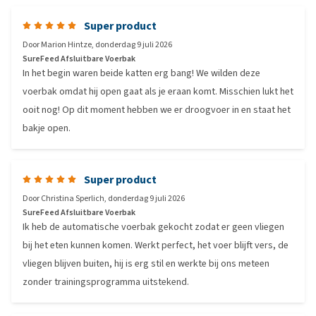
Super product
Door
Marion Hintze
,
donderdag 9 juli 2026
SureFeed Afsluitbare Voerbak
In het begin waren beide katten erg bang! We wilden deze
voerbak omdat hij open gaat als je eraan komt. Misschien lukt het
ooit nog! Op dit moment hebben we er droogvoer in en staat het
bakje open.
Super product
Door
Christina Sperlich
,
donderdag 9 juli 2026
SureFeed Afsluitbare Voerbak
Ik heb de automatische voerbak gekocht zodat er geen vliegen
bij het eten kunnen komen. Werkt perfect, het voer blijft vers, de
vliegen blijven buiten, hij is erg stil en werkte bij ons meteen
zonder trainingsprogramma uitstekend.