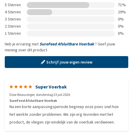
5 Sterren
71%
4 Sterren
29%
3 Sterren
0%
2 Sterren
0%
1 Sterren
0%
Heb je ervaring met
SureFeed Afsluitbare Voerbak
? Geef jouw
mening over dit product
Schrijf jouw eigen review
Super Voerbak
Door
Beauverger
,
donderdag 23 juli 2026
SureFeed Afsluitbare Voerbak
Na een korte aanpassingsperiode begreep onze poes snel hoe
het werkte zonder problemen. We zijn erg tevreden met het
product, de vliegen zijn eindelijk van de voerbak verdwenen.