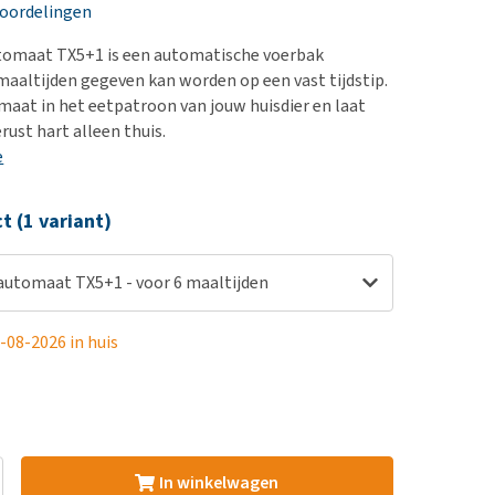
erproblemen
nd te zwaar wordt?
eoordelingen
derdom en dementie
lp! Mijn hond plast in
utomaat TX5+1 is een automatische voerbak
is. Wat nu?
ergewicht en conditie
aaltijden gegeven kan worden op een vast tijdstip.
kijk alles
maat in het eetpatroon van jouw huisdier en laat
ieren, pezen en botten
ust hart alleen thuis.
uchtbaarheid
e
kijk alles
ct (1 variant)
rautomaat TX5+1 - voor 6 maaltijden
-08-2026 in huis
In winkelwagen