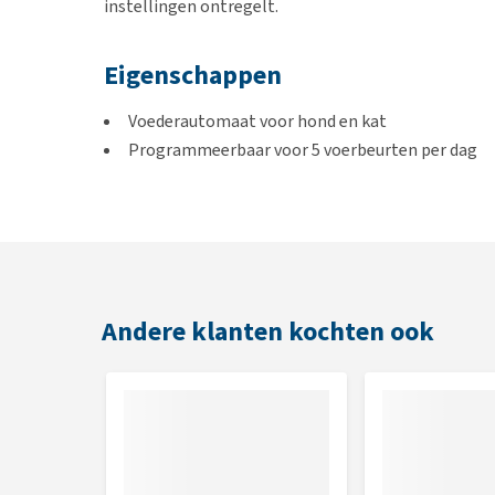
instellingen ontregelt.
Eigenschappen
Voederautomaat voor hond en kat
Programmeerbaar voor 5 voerbeurten per dag
Geschikt voor droog- en natvoer
Werkt op netstroom via USB of batterijen
Usb kabel inbegrepen (adapter voor netstroom 
Batterijen niet inbegrepen
Schaaltjes zijn vaatwasserbestendig
Automatische toetsenblokkering
Andere klanten kochten ook
Inhoud
6 x 180 ml