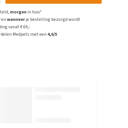
steld,
morgen
in huis*
r
en
wanneer
je bestelling bezorgd wordt
ing vanaf € 69,-
rdelen Medpets met een
4,6/5