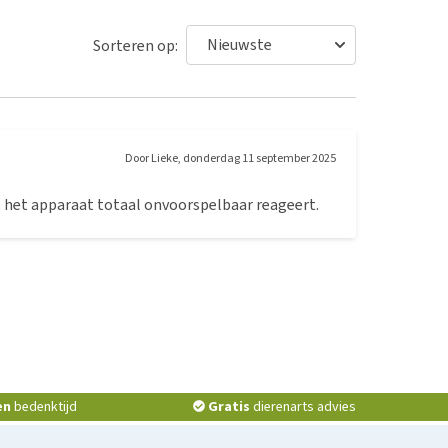
Sorteren op:
Door
Lieke
,
donderdag 11 september 2025
at het apparaat totaal onvoorspelbaar reageert.
en
bedenktijd
Gratis
dierenarts advies