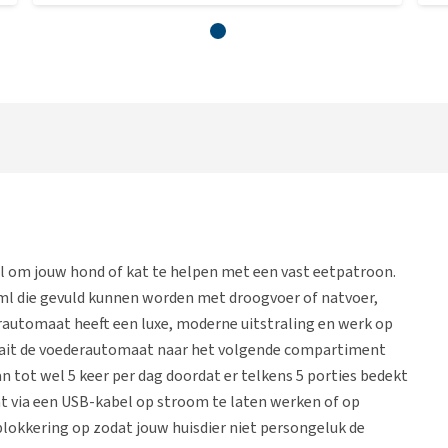
al om jouw hond of kat te helpen met een vast eetpatroon.
l die gevuld kunnen worden met droogvoer of natvoer,
erautomaat heeft een luxe, moderne uitstraling en werk op
draait de voederautomaat naar het volgende compartiment
an tot wel 5 keer per dag doordat er telkens 5 porties bedekt
t via een USB-kabel op stroom te laten werken of op
blokkering op zodat jouw huisdier niet persongeluk de