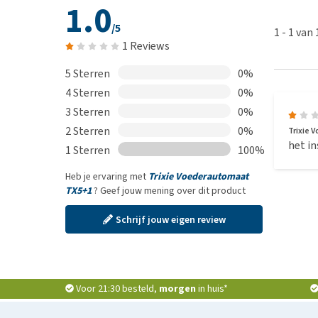
1.0
/5
1
-
1
van
1 Reviews
5 Sterren
0%
4 Sterren
0%
3 Sterren
0%
2 Sterren
0%
Trixie 
het in
1 Sterren
100%
Heb je ervaring met
Trixie Voederautomaat
TX5+1
? Geef jouw mening over dit product
Schrijf jouw eigen review
Voor 21:30 besteld,
morgen
in huis*