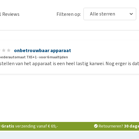
1
Reviews
Filteren op:
onbetrouwbaar apparaat
Voederautomaat TX5+1 - voor 6 maaltijden
stellen van het apparaat is een heel lastig karwei. Nog erger is d
Gratis
verzending vanaf € 69,-
Retourneren?
30 dag