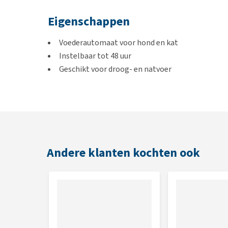
Eigenschappen
Voederautomaat voor hond en kat
Instelbaar tot 48 uur
Geschikt voor droog- en natvoer
Werkt op batterijen (niet meegeleverd)
Slipvast
Vaatwasserbestendig
Inhoud
Andere klanten kochten ook
300 ml
Afmetingen
13 x 24 x 7 cm