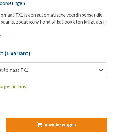
erproblemen
nd te zwaar wordt?
eoordelingen
derdom en dementie
lp! Mijn hond plast in
tomaat TX1 is een automatische voerdispenser die
is. Wat nu?
ergewicht en conditie
lbaar is, zodat jouw hond of kat ook eten krijgt als jij
kijk alles
ieren, pezen en botten
e
uchtbaarheid
kijk alles
ct (1 variant)
rautomaat TX1
orgen in huis
In winkelwagen