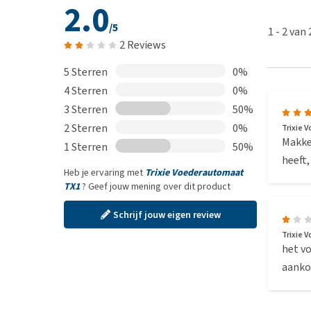
2.0
/5
1
-
2
van
2 Reviews
5 Sterren
0%
4 Sterren
0%
3 Sterren
50%
2 Sterren
0%
Trixie 
Makkel
1 Sterren
50%
heeft,
Heb je ervaring met
Trixie Voederautomaat
TX1
? Geef jouw mening over dit product
Schrijf jouw eigen review
Trixie 
het vo
aank