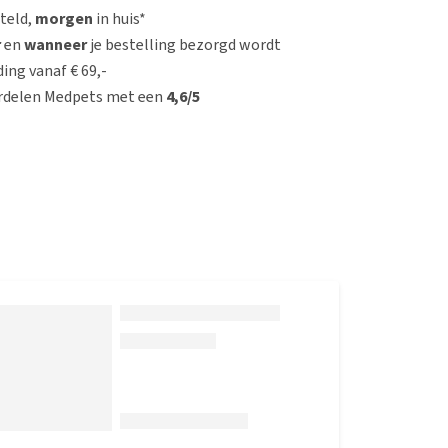
steld,
morgen
in huis*
r
en
wanneer
je bestelling bezorgd wordt
ing vanaf € 69,-
rdelen Medpets met een
4,6/5