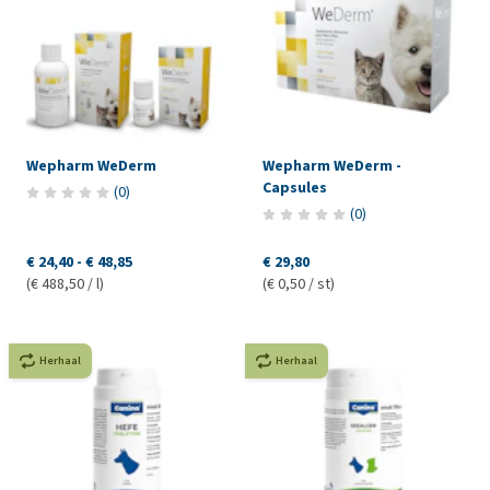
Wepharm WeDerm
Wepharm WeDerm -
Capsules
(
0
)
(
0
)
€ 24,40
-
€ 48,85
€ 29,80
(€ 488,50 / l)
(€ 0,50 / st)
Herhaal
Herhaal