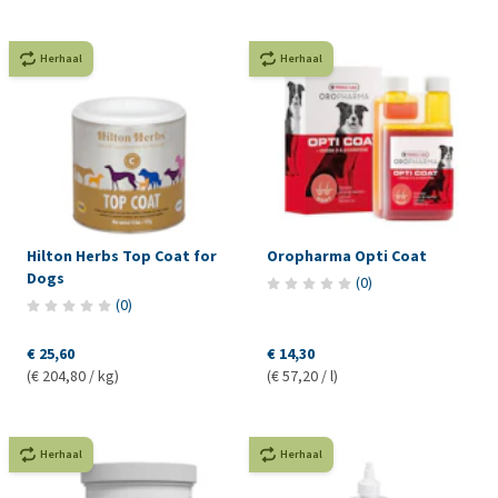
Herhaal
Herhaal
Hilton Herbs Top Coat for
Oropharma Opti Coat
Dogs
(
0
)
(
0
)
€ 25,60
€ 14,30
(€ 204,80 / kg)
(€ 57,20 / l)
Herhaal
Herhaal