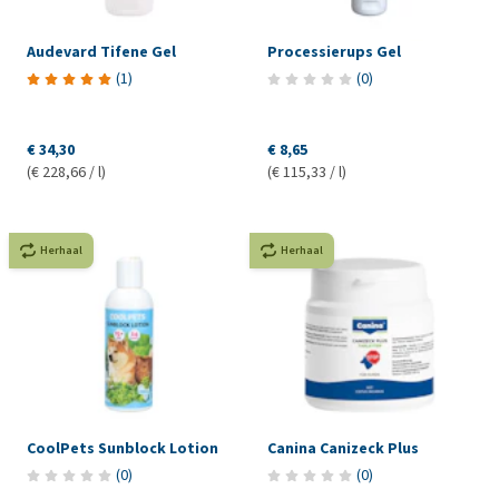
Audevard Tifene Gel
Processierups Gel
(
1
)
(
0
)
€ 34,30
€ 8,65
(€ 228,66 / l)
(€ 115,33 / l)
Herhaal
Herhaal
CoolPets Sunblock Lotion
Canina Canizeck Plus
(
0
)
(
0
)