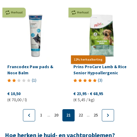
Herhaal
Herhaal
12% herhaalkorting
Francodex Paw pads &
Prins ProCare Lamb & Rice
Nose Balm
Senior Hypoallergenic
(
1
)
(
3
)
€ 10,50
€ 23,95
-
€ 68,95
(€ 70,00 / l)
(€ 5,45 / kg)
...
...
1
20
21
22
25
Hoe herken je huid- en vachtproblemen?