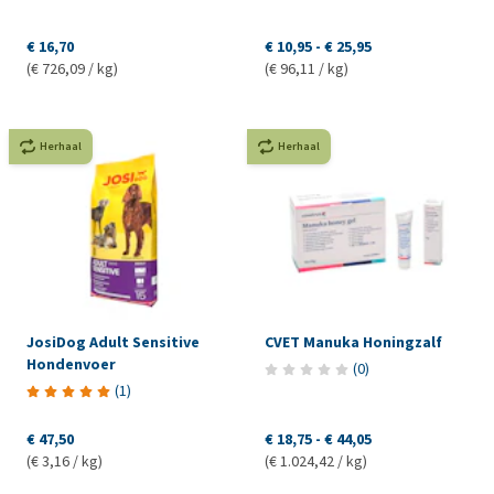
€ 16,70
€ 10,95
-
€ 25,95
(€ 726,09 / kg)
(€ 96,11 / kg)
Herhaal
Herhaal
JosiDog Adult Sensitive
CVET Manuka Honingzalf
Hondenvoer
(
0
)
(
1
)
€ 47,50
€ 18,75
-
€ 44,05
(€ 3,16 / kg)
(€ 1.024,42 / kg)