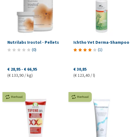
Nutrilabs Irostol - Pellets
Ichtho Vet Derma-Shampoo
(
0
)
(
1
)
€ 28,95
-
€ 66,95
€ 30,85
(€ 133,90 / kg)
(€ 123,40 / l)
Herhaal
Herhaal