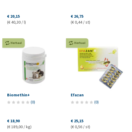
€ 20,15
€ 26,75
(€ 40,30 / l)
(€ 0,44 / st)
Herhaal
Herhaal
Biomethin+
Efazan
(
0
)
(
0
)
€ 18,90
€ 25,15
(€ 189,00 / kg)
(€ 0,56 / st)