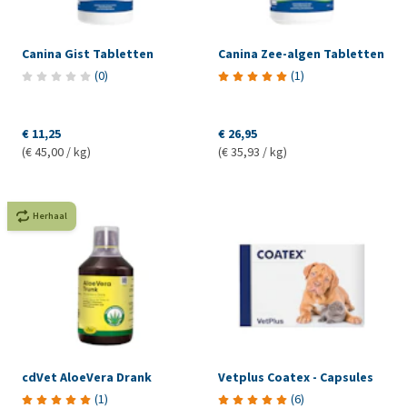
Canina Gist Tabletten
Canina Zee-algen Tabletten
(
0
)
(
1
)
€ 11,25
€ 26,95
(€ 45,00 / kg)
(€ 35,93 / kg)
Herhaal
cdVet AloeVera Drank
Vetplus Coatex - Capsules
(
1
)
(
6
)