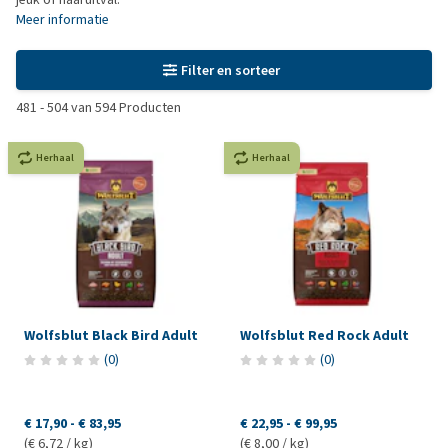
Meer informatie
Filter en sorteer
481
-
504
van
594
Producten
Herhaal
Herhaal
Wolfsblut Black Bird Adult
Wolfsblut Red Rock Adult
(
0
)
(
0
)
€ 17,90
-
€ 83,95
€ 22,95
-
€ 99,95
(€ 6,72 / kg)
(€ 8,00 / kg)