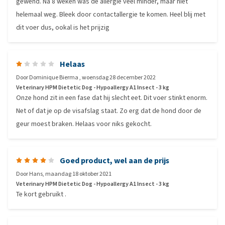
gewend. Na 8 weken was de allergie veel minder, maar niet
helemaal weg. Bleek door contactallergie te komen. Heel blij met
dit voer dus, ookal is het prijzig
Helaas
Door
Dominique Bierma
,
woensdag 28 december 2022
Veterinary HPM Dietetic Dog - Hypoallergy A1 Insect - 3 kg
Onze hond zit in een fase dat hij slecht eet. Dit voer stinkt enorm.
Net of dat je op de visafslag staat. Zo erg dat de hond door de
geur moest braken. Helaas voor niks gekocht.
Goed product, wel aan de prijs
Door
Hans
,
maandag 18 oktober 2021
Veterinary HPM Dietetic Dog - Hypoallergy A1 Insect - 3 kg
Te kort gebruikt .