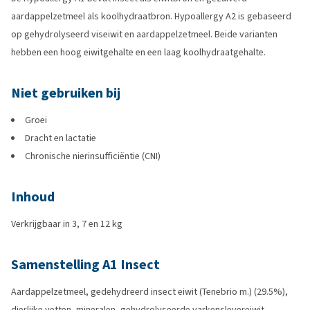
aardappelzetmeel als koolhydraatbron. Hypoallergy A2 is gebaseerd
op gehydrolyseerd viseiwit en aardappelzetmeel. Beide varianten
hebben een hoog eiwitgehalte en een laag koolhydraatgehalte.
Niet gebruiken bij
Groei
Dracht en lactatie
Chronische nierinsufficiëntie (CNI)
Inhoud
Verkrijgbaar in 3, 7 en 12 kg
Samenstelling A1 Insect
Aardappelzetmeel, gedehydreerd insect eiwit (Tenebrio m.) (29.5%),
dierlijke vetten, mineralen, gehydrolyseerde varkenslevereiwit,