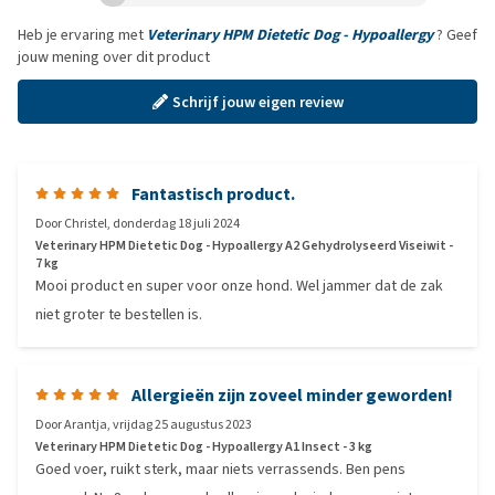
Heb je ervaring met
Veterinary HPM Dietetic Dog - Hypoallergy
? Geef
jouw mening over dit product
Schrijf jouw eigen review
Fantastisch product.
Door
Christel
,
donderdag 18 juli 2024
Veterinary HPM Dietetic Dog - Hypoallergy A2 Gehydrolyseerd Viseiwit -
7 kg
Mooi product en super voor onze hond. Wel jammer dat de zak
niet groter te bestellen is.
Allergieën zijn zoveel minder geworden!
Door
Arantja
,
vrijdag 25 augustus 2023
Veterinary HPM Dietetic Dog - Hypoallergy A1 Insect - 3 kg
Goed voer, ruikt sterk, maar niets verrassends. Ben pens