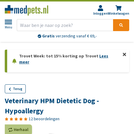
Inloggen
Winkelwagen
Menu
Gratis
verzending vanaf € 69,-
Trovet Week: tot 15% korting op Trovet
Lees
meer
Terug
Veterinary HPM Dietetic Dog -
Hypoallergy
12 beoordelingen
Herhaal