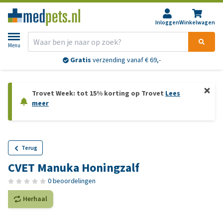
Inloggen
Winkelwagen
Menu
Gratis
verzending vanaf € 69,-
Trovet Week: tot 15% korting op Trovet
Lees
meer
Terug
CVET Manuka Honingzalf
0 beoordelingen
Herhaal