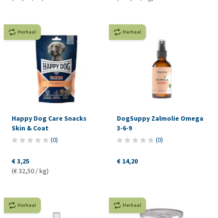
Herhaal
Herhaal
Happy Dog Care Snacks
DogSuppy Zalmolie Omega
Skin & Coat
3-6-9
(
0
)
(
0
)
€ 3,25
€ 14,20
(€ 32,50 / kg)
Herhaal
Herhaal