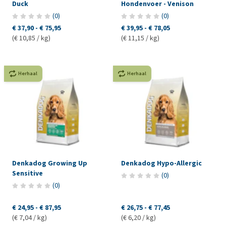
Duck
Hondenvoer - Venison
(
0
)
(
0
)
€ 37,90
-
€ 75,95
€ 39,95
-
€ 78,05
(€ 10,85 / kg)
(€ 11,15 / kg)
Herhaal
Herhaal
Denkadog Growing Up
Denkadog Hypo-Allergic
Sensitive
(
0
)
(
0
)
€ 24,95
-
€ 87,95
€ 26,75
-
€ 77,45
(€ 7,04 / kg)
(€ 6,20 / kg)