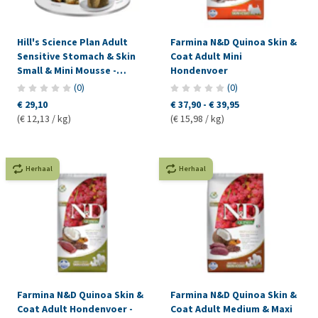
Hill's Science Plan Adult
Farmina N&D Quinoa Skin &
Sensitive Stomach & Skin
Coat Adult Mini
Small & Mini Mousse -
Hondenvoer
Kalkoen
(
0
)
(
0
)
€ 29,10
€ 37,90
-
€ 39,95
(€ 12,13 / kg)
(€ 15,98 / kg)
Herhaal
Herhaal
Farmina N&D Quinoa Skin &
Farmina N&D Quinoa Skin &
Coat Adult Hondenvoer -
Coat Adult Medium & Maxi