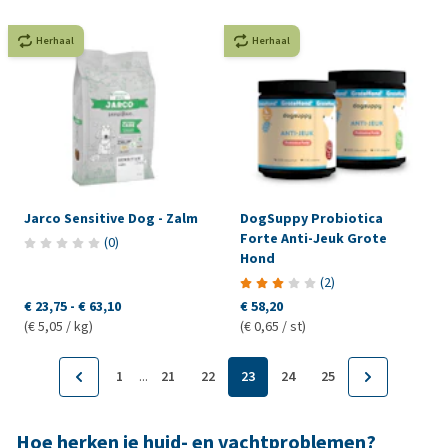
Herhaal
Herhaal
Jarco Sensitive Dog - Zalm
DogSuppy Probiotica
Forte Anti-Jeuk Grote
(
0
)
Hond
(
2
)
€ 23,75
-
€ 63,10
€ 58,20
(€ 5,05 / kg)
(€ 0,65 / st)
...
1
21
22
23
24
25
Hoe herken je huid- en vachtproblemen?