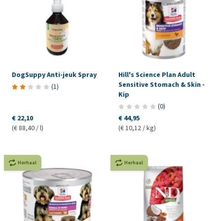
DogSuppy Anti-jeuk Spray
Hill's Science Plan Adult
Sensitive Stomach & Skin -
(
1
)
Kip
(
0
)
€ 22,10
€ 44,95
(€ 88,40 / l)
(€ 10,12 / kg)
Herhaal
Herhaal