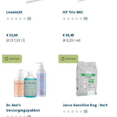
Leamix30
ICF Tris-NAC
(
0
)
(
0
)
€ 32,60
€ 35,45
(€ 217,33 / l)
(€ 0,29 / ml)
Herhaal
Herhaal
Dr. Ann's
Jarco Sensitive Dog - Hert
Verzorgingspakket
(
0
)
(
0
)