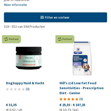
Meer informatie
Filter en sorteer
529
-
552
van
594
Producten
Herhaal
Herhaal
DogSuppy Huid & Vacht
Hill's z/d Low Fat Food
Sensitivities - Prescription
(
0
)
Diet - Canine
(
6
)
€ 31,35
€ 25,35
-
€ 107,25
(€ 0,52 / st)
(€ 10,73 / kg)