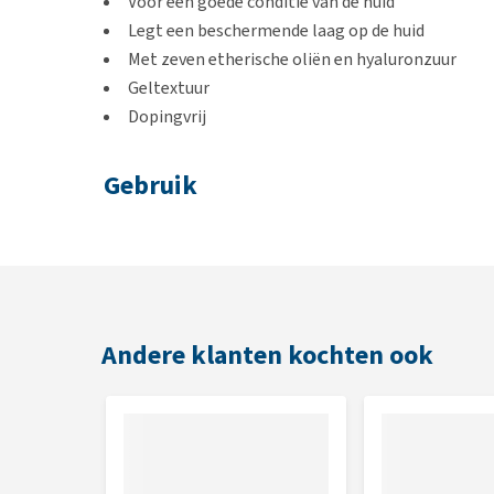
Voor een goede conditie van de huid
Legt een beschermende laag op de huid
Met zeven etherische oliën en hyaluronzuur
Geltextuur
Dopingvrij
Gebruik
De huid dagelijks reinigen met warm water of een fy
een dikke laag van de gel aanbrengen. Je mag een v
aangebracht.
Andere klanten kochten ook
Inhoud
150 ml
Samenstelling per liter