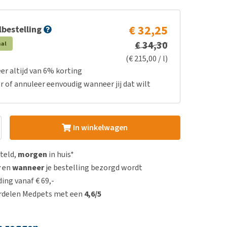
€ 32,25
bestelling
€ 34,30
aal
(€ 215,00 / l)
er altijd van 6% korting
r of annuleer eenvoudig wanneer jij dat wilt
In winkelwagen
steld,
morgen
in huis*
r
en
wanneer
je bestelling bezorgd wordt
ing vanaf € 69,-
rdelen Medpets met een
4,6/5