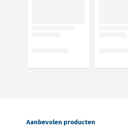
Hyaluronzuur, centella (Centella asiatica-ext.), salie 
lavendel (Calendula officinalis-ext.), goudsbloem (C
EO), tijm (Thymus zygis-EO), marjolein (Origanum
Aanbevolen producten