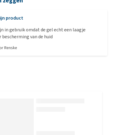
n zeggen
ijn product
ijn in gebruik omdat de gel echt een laagje
r bescherming van de huid
oor
Renske