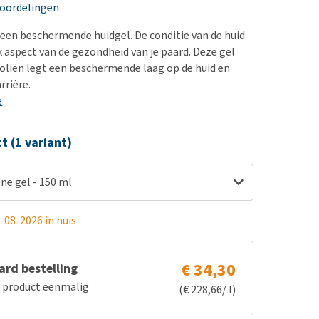
erproblemen
nd te zwaar wordt?
eoordelingen
derdom en dementie
lp! Mijn hond plast in
s een beschermende huidgel. De conditie van de huid
is. Wat nu?
ergewicht en conditie
k aspect van de gezondheid van je paard. Deze gel
kijk alles
oliën legt een beschermende laag op de huid en
ieren, pezen en botten
rrière.
uchtbaarheid
e
kijk alles
ct (1 variant)
ne gel - 150 ml
-08-2026 in huis
€ 34,30
rd bestelling
e product eenmalig
(€ 228,66/ l)