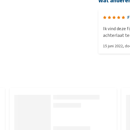
Wat andere
F
Ik vind deze f
achterlaat te
15 juni 2022
, d