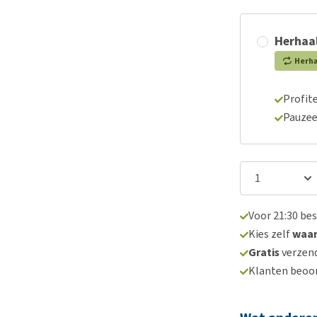
Herhaal
Herh
Profite
Pauzee
Voor 21:30 be
Kies zelf
waa
Gratis
verzend
Klanten beoo